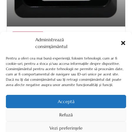
aug. 8 2026
Cititoare control acces
0
Administrează
Comments
consimțământul
Cititor Cod QR și Card Mifare 13.56
MHz – ACC-ER-QR500-B
Pentru a oferi cea mai bună experiență, folosim tehnologii, cum ar fi
cookie-uri, pentru a stoca și/sau accesa informațiile despre dispozitive.
Cititor cod QR si card Mifare 13.56 Mhz sau NFC -
Consimțământul pentru aceste tehnologii ne permite să procesăm date,
Wiegand 26/34 montaj incastrat, ACC-ER-QR500-B....
cum ar fi comportamentul de navigare sau ID-uri unice pe acest site.
Citește Mai Mult
Dacă nu îți dai consimțământul sau îți retragi consimțământul dat poate
avea afecte negative asupra unor anumite funcționalități și funcții.
Acceptă
Refuză
Termeni, Condiții & Protecția Datelor (GDPR)
Vezi preferințele