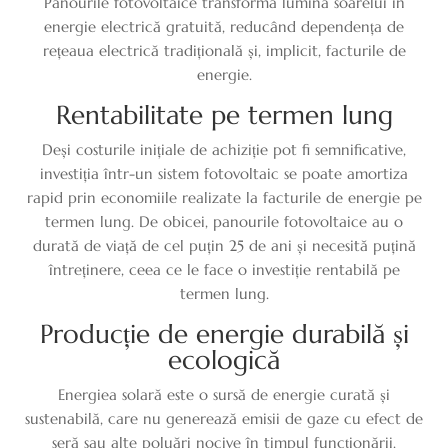
Panourile fotovoltaice transformă lumina soarelui în
energie electrică gratuită, reducând dependența de
rețeaua electrică tradițională și, implicit, facturile de
energie.
Rentabilitate pe termen lung
Deși costurile inițiale de achiziție pot fi semnificative,
investiția într-un sistem fotovoltaic se poate amortiza
rapid prin economiile realizate la facturile de energie pe
termen lung. De obicei, panourile fotovoltaice au o
durată de viață de cel puțin 25 de ani și necesită puțină
întreținere, ceea ce le face o investiție rentabilă pe
termen lung.
Producție de energie durabilă și
ecologică
Energiea solară este o sursă de energie curată și
sustenabilă, care nu generează emisii de gaze cu efect de
seră sau alte poluări nocive în timpul funcționării.