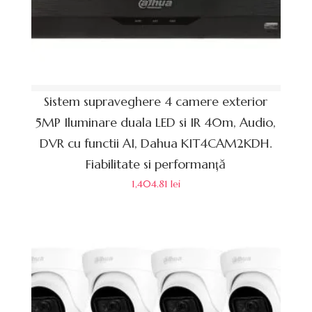
Sistem supraveghere 4 camere exterior
5MP Iluminare duala LED si IR 40m, Audio,
DVR cu functii AI, Dahua KIT4CAM2KDH.
Fiabilitate si performanță
1,404.81
lei