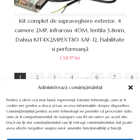
Kit complet de supraveghere exterior, 4
camere 2MP, infrarosu 40M, lentila 3.8mm,
Dahua KIT4X2MPEXT80-SAF-I2. Fiabilitate
si performanță
1,321.57
lei
1
2
3
4
6
7
8
…
Administrează consimțământul
Pentru a oferi cea mai bună experiență, folosim tehnologii, cum ar fi
cookie-uri, pentru a stoca și/sau accesa informațiile despre dispozitive.
Consimțământul pentru aceste tehnologii ne permite să procesăm date,
cum ar fi comportamentul de navigare sau ID-uri unice pe acest site.
Termeni, Condiții & Protecția Datelor (GDPR)
Dacă nu îți dai consimțământul sau îți retragi consimțământul dat poate
avea afecte negative asupra unor anumite funcționalități și funcții.