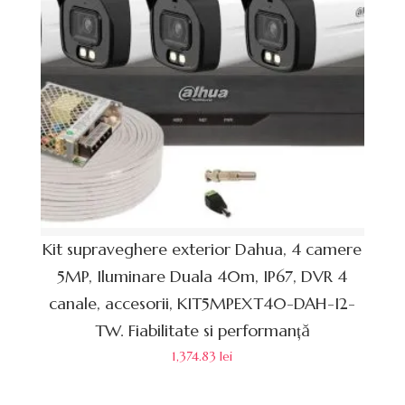
Kit supraveghere exterior Dahua, 4 camere
5MP, Iluminare Duala 40m, IP67, DVR 4
canale, accesorii, KIT5MPEXT40-DAH-I2-
TW. Fiabilitate si performanță
1,374.83
lei