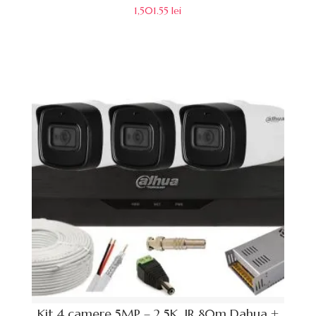
1,501.55
lei
Kit 4 camere 5MP – 2.5K, IR 80m Dahua +