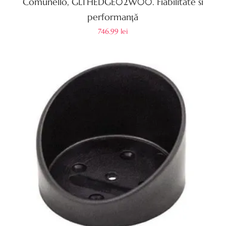
Comunello, GLTHEDGE02W00. Fiabilitate si
performanță
746.99
lei