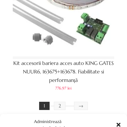
Kit accesorii bariera acces auto KING GATES
NUUR6, 163675+163678. Fiabilitate si
performanță
776.97
lei
1
2
→
Administrează