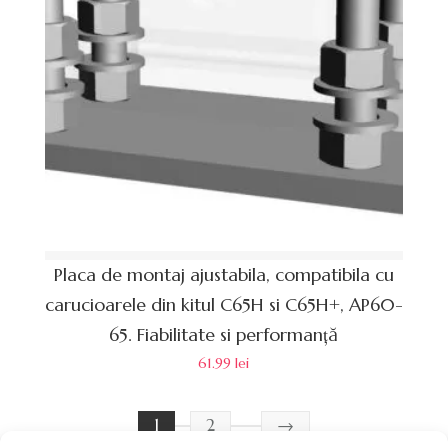
Placa de montaj ajustabila, compatibila cu
carucioarele din kitul C65H si C65H+, AP60-
65. Fiabilitate si performanță
61.99
lei
1
2
→