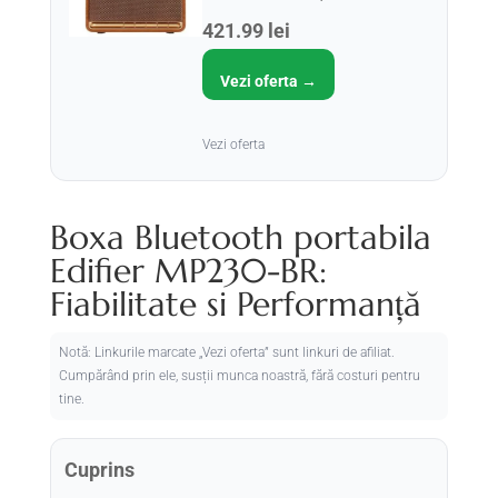
421.99 lei
Vezi oferta →
Vezi oferta
Boxa Bluetooth portabila
Edifier MP230-BR:
Fiabilitate si Performanță
Notă: Linkurile marcate „Vezi oferta” sunt linkuri de afiliat.
Cumpărând prin ele, susții munca noastră, fără costuri pentru
tine.
Cuprins