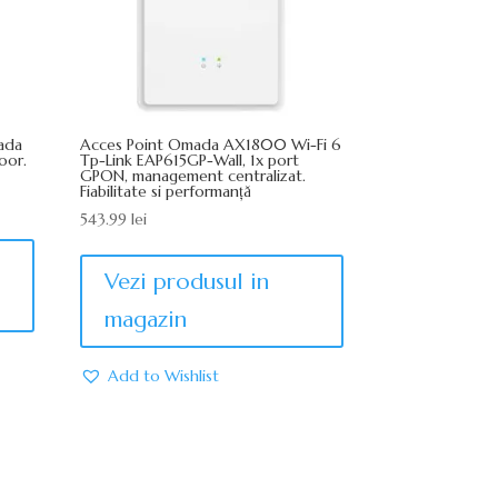
mada
Acces Point Omada AX1800 Wi-Fi 6
oor.
Tp-Link EAP615GP-Wall, 1x port
GPON, management centralizat.
Fiabilitate si performanță
543.99
lei
Vezi produsul in
magazin
Add to Wishlist