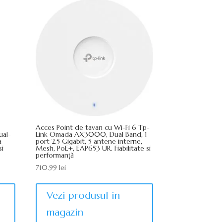
Acces Point de tavan cu Wi-Fi 6 Tp-
ual-
Link Omada AX3000, Dual Band, 1
a
port 2.5 Gigabit, 5 antene interne,
si
Mesh, PoE+, EAP653 UR. Fiabilitate si
performanță
710.99
lei
Vezi produsul in
magazin