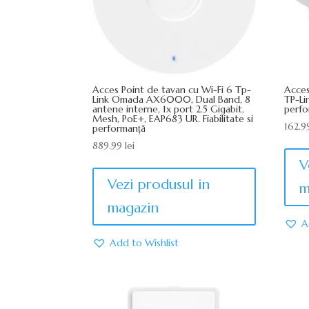
Acces Point de tavan cu Wi-Fi 6 Tp-
Acces
Link Omada AX6000, Dual Band, 8
TP-Lin
antene interne, 1x port 2.5 Gigabit,
perfo
Mesh, PoE+, EAP683 UR. Fiabilitate si
162.
performanță
889.99
lei
V
Vezi produsul in
m
magazin
A
Add to Wishlist