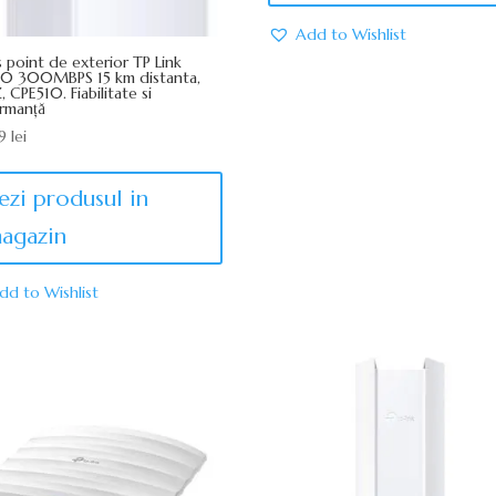
Add to Wishlist
 point de exterior TP Link
10 300MBPS 15 km distanta,
 CPE510. Fiabilitate si
rmanță
99
lei
ezi produsul in
agazin
dd to Wishlist