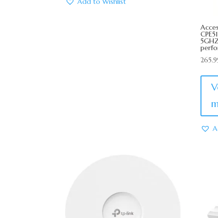
Add to Wishlist
Acces
CPE5
5GHZ,
perfo
265.
V
m
A