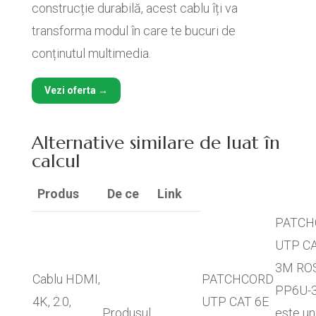
construcție durabilă, acest cablu îți va
transforma modul în care te bucuri de
conținutul multimedia.
Vezi oferta →
Alternative similare de luat în
calcul
Produs
De ce
Link
PATCH
UTP CA
3M RO
Cablu HDMI,
PATCHCORD
PP6U-
4K, 2.0,
UTP CAT 6E
Produsul
este un