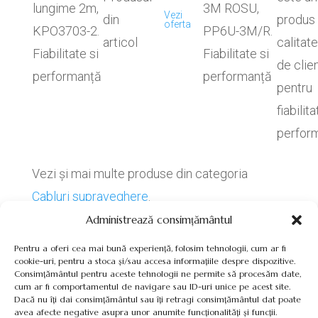
lungime 2m,
3M ROSU,
Vezi
din
produs
oferta
KPO3703-2.
PP6U-3M/R.
articol
calitate
Fiabilitate si
Fiabilitate si
de clien
performanță
performanță
pentru
fiabilita
perfor
Vezi și mai multe produse din categoria
Cabluri supraveghere
.
Administrează consimțământul
Pentru a oferi cea mai bună experiență, folosim tehnologii, cum ar fi
cookie-uri, pentru a stoca și/sau accesa informațiile despre dispozitive.
Consimțământul pentru aceste tehnologii ne permite să procesăm date,
cum ar fi comportamentul de navigare sau ID-uri unice pe acest site.
Termeni, Condiții & Protecția Datelor (GDPR)
Dacă nu îți dai consimțământul sau îți retragi consimțământul dat poate
avea afecte negative asupra unor anumite funcționalități și funcții.