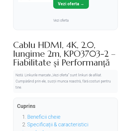
Vezi oferta →
Vezi oferta
Cablu HDMI, 4K, 2.0,
lungime 2m, KPO3703-2 –
Fiabilitate și Performanță
Notă: Linkurile marcate „Vezi oferta” sunt linkuri de afiliat.
Cumpărând prin ele, susții munca noastră, fără costuri pentru
tine.
Cuprins
Beneficii cheie
Specificații & caracteristici