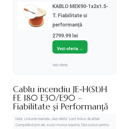
KABLO MEK90-1x2x1.5-
T. Fiabilitate si
performanță
2799.99 lei
Vezi oferta →
Vezi oferta
Cablu incendiu JE-H(St)H
FE 180 E30/E90 –
Fiabilitate și Performanță
Notă: Linkurile marcate „Vezi oferta” sunt linkuri de afiliat.
Cumpărând prin ele, susții munca noastră, fără costuri pentru