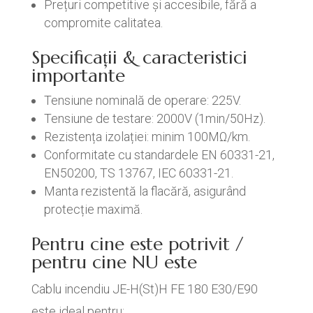
Prețuri competitive și accesibile, fără a
compromite calitatea.
Specificații & caracteristici
importante
Tensiune nominală de operare: 225V.
Tensiune de testare: 2000V (1min/50Hz).
Rezistența izolației: minim 100MΩ/km.
Conformitate cu standardele EN 60331-21,
EN50200, TS 13767, IEC 60331-21.
Manta rezistentă la flacără, asigurând
protecție maximă.
Pentru cine este potrivit /
pentru cine NU este
Cablu incendiu JE-H(St)H FE 180 E30/E90
este ideal pentru: