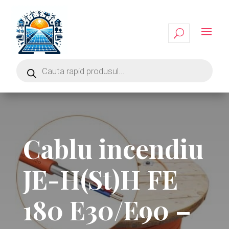
Cablu incendiu
JE-H(St)H FE
180 E30/E90 –