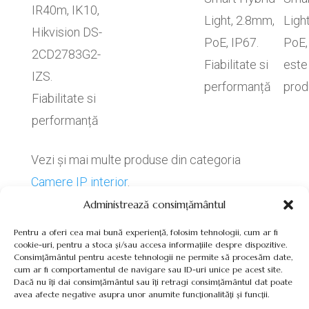
IR40m, IK10,
Light, 2.8mm,
Ligh
Hikvision DS-
PoE, IP67.
PoE,
2CD2783G2-
Fiabilitate si
este
IZS.
performanță
prod
Fiabilitate si
performanță
Vezi și mai multe produse din categoria
Camere IP interior
.
Administrează consimțământul
Pentru a oferi cea mai bună experiență, folosim tehnologii, cum ar fi
cookie-uri, pentru a stoca și/sau accesa informațiile despre dispozitive.
Consimțământul pentru aceste tehnologii ne permite să procesăm date,
cum ar fi comportamentul de navigare sau ID-uri unice pe acest site.
Termeni, Condiții & Protecția Datelor (GDPR)
Dacă nu îți dai consimțământul sau îți retragi consimțământul dat poate
avea afecte negative asupra unor anumite funcționalități și funcții.