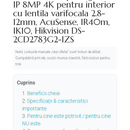
IP 8MP 4K pentru interior
cu lentila varifocala 2.8-
12mm, AcuSense, IR40m,
IK10, Hikvision DS-
2CD2783G2-IZS
Notă: Linkurile marcate „Vezi oferta” sunt linkuri de afiliat.
Cumpărând prin ele, susții munca noastră, fără costuri pentru
tine.
Cuprins
Beneficii cheie
Specificații & caracteristici
importante
Pentru cine este potrivit / pentru cine
NU este