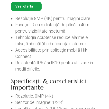
Vezi oferta →
Rezoluție 8MP (4K) pentru imagini clare.
Funcție IR cu o distanță de până la 40m
pentru vizibilitate nocturnă.
Tehnologia AcuSense reduce alarmele
false, îmbunătățind eficiența sistemului.
Accesibilitate prin aplicația mobilă Hik-
Connect.
Rezistență IP67 și IK10 pentru utilizare în
medii dificile.
Specificații & caracteristici
importante
Rezoluție: 8MP (4K)
Senzor de imagine: 1/2.8″
Lentilă varifocală: 2.8-12mm cu zoom optic