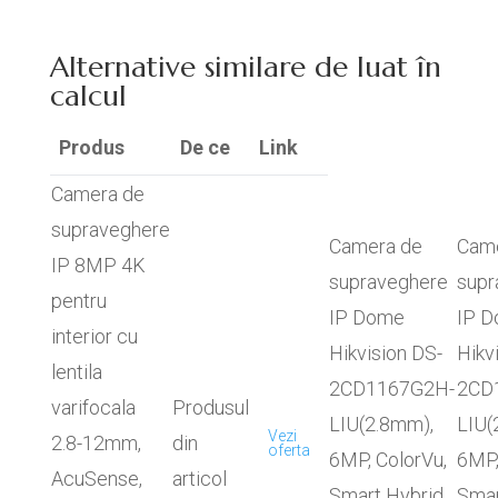
Alternative similare de luat în
calcul
Produs
De ce
Link
Camera de
supraveghere
Camera de
Cam
IP 8MP 4K
supraveghere
supr
pentru
IP Dome
IP 
interior cu
Hikvision DS-
Hikv
lentila
2CD1167G2H-
2CD
varifocala
Produsul
LIU(2.8mm),
LIU(
Vezi
2.8-12mm,
din
oferta
6MP, ColorVu,
6MP,
AcuSense,
articol
Smart Hybrid
Smar