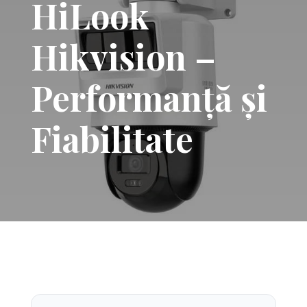
HiLook
Hikvision –
Performanță și
Fiabilitate