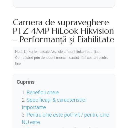
Camera de supraveghere
PTZ 4MP HiLook Hikvision
– Performanță și Fiabilitate
Notă: Linkurile marcate „Vezi oferta” sunt linkuri de afiliat.
Cumpărând prin ele, susții munca noastră, fără costuri pentru
tine.
Cuprins
Beneficii cheie
Specificații & caracteristici
importante
Pentru cine este potrivit / pentru cine
NU este