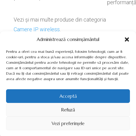
performanț
Vezi și mai multe produse din categoria
Camere IP wireless
.
Administrează consimțământul
Pentru a oferi cea mai bună experiență, folosim tehnologii, cum ar fi
cookie-uri, pentru a stoca și/sau accesa informațiile despre dispozitive.
Consimțământul pentru aceste tehnologii ne permite să procesăm date,
cum ar fi comportamentul de navigare sau ID-uri unice pe acest site.
Termeni, Condiții & Protecția Datelor (GDPR)
Dacă nu îți dai consimțământul sau îți retragi consimțământul dat poate
avea afecte negative asupra unor anumite funcționalități și funcții.
Acceptă
INVERTOARE-PANOURI-FOTOVOLTAICE.RO ©2026 TOATE
Refuză
DREPTURILE REZERVATE
Vezi preferințele
SITE REALIZAT DE
WWW.PROWEB-DESIGN.RO