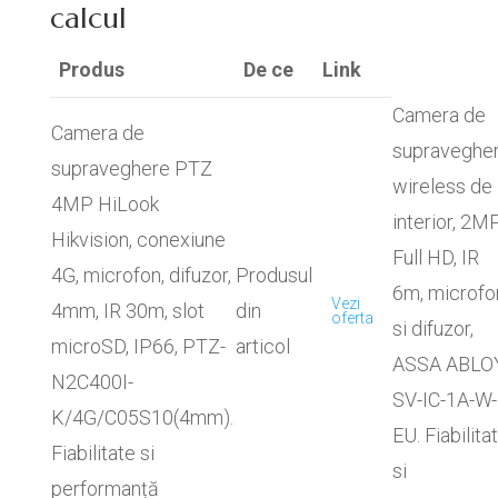
calcul
Produs
De ce
Link
Camera de
Camera de
supraveghe
supraveghere PTZ
wireless de
4MP HiLook
interior, 2M
Hikvision, conexiune
Full HD, IR
4G, microfon, difuzor,
Produsul
6m, microfo
Vezi
4mm, IR 30m, slot
din
oferta
si difuzor,
microSD, IP66, PTZ-
articol
ASSA ABLO
N2C400I-
SV-IC-1A-W-
K/4G/C05S10(4mm).
EU. Fiabilita
Fiabilitate si
si
performanță