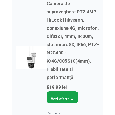
Camera de
supraveghere PTZ 4MP
HiLook Hikvision,
conexiune 4G, microfon,
difuzor, 4mm, IR 30m,
slot microSD, IP66, PTZ-
N2C400I-
K/4G/C05S10(4mm).
Fiabilitate si
performanță
819.99 lei
Vezi oferta →
Vezi oferta