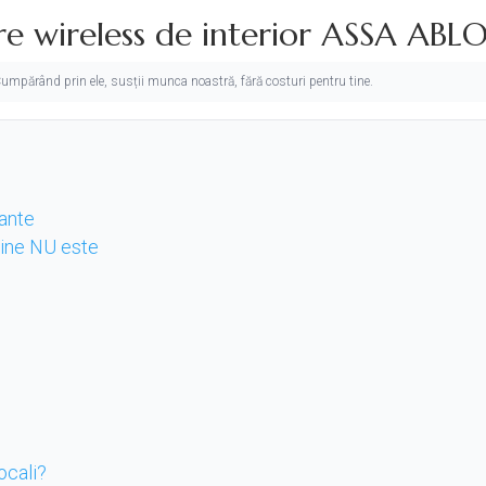
e wireless de interior ASSA ABL
. Cumpărând prin ele, susții munca noastră, fără costuri pentru tine.
tante
 cine NU este
ocali?