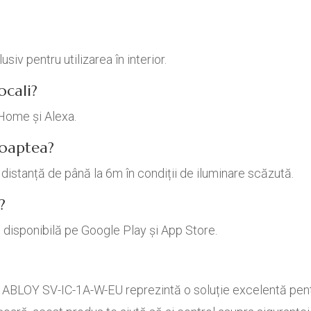
iv pentru utilizarea în interior.
ocali?
Home și Alexa.
noaptea?
distanță de până la 6m în condiții de iluminare scăzută.
?
 disponibilă pe Google Play și App Store.
BLOY SV-IC-1A-W-EU reprezintă o soluție excelentă pentru