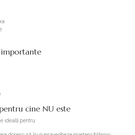
xa
e
ci importante
e
/ pentru cine NU este
 ideală pentru:
re doresc să își supravegheze prietenii blănoși.