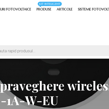
KIT INTELIGENT
URI FOTOVOLTAICE
PRODUSE
ARTICOLE
SISTEME FOTOVOL
praveghere wirele
C-1A-W-EU