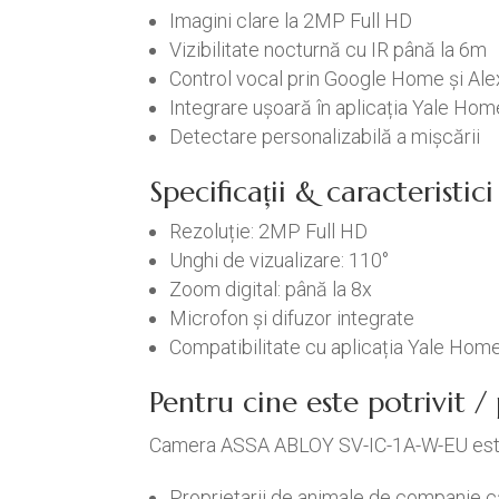
Imagini clare la 2MP Full HD
Vizibilitate nocturnă cu IR până la 6m
Control vocal prin Google Home și Ale
Integrare ușoară în aplicația Yale Hom
Detectare personalizabilă a mișcării
Specificații & caracteristi
Rezoluție: 2MP Full HD
Unghi de vizualizare: 110°
Zoom digital: până la 8x
Microfon și difuzor integrate
Compatibilitate cu aplicația Yale Hom
Pentru cine este potrivit 
Camera ASSA ABLOY SV-IC-1A-W-EU este
Proprietarii de animale de companie ca