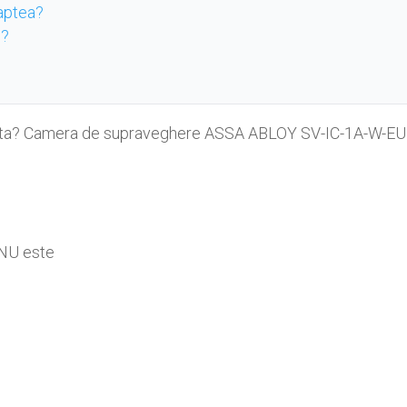
aptea?
c?
a ta? Camera de supraveghere ASSA ABLOY SV-IC-1A-W-EU îți
e
 NU este