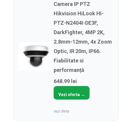
Camera IP PTZ
Hikvision HiLook HI-
PTZ-N2404I-DE3F,
DarkFighter, 4MP 2K,
2.8mm-12mm, 4x Zoom
Optic, IR 20m, IP66.
Fiabilitate si
performanță
648.99 lei
Vezi oferta →
Vezi oferta