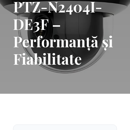
PTZ-N2404I-
DE3F –
Performanță și
Fiabilitate