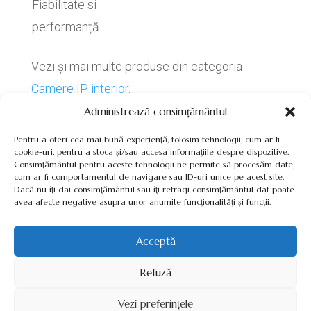
Fiabilitate si
performanță
Vezi și mai multe produse din categoria
Camere IP interior
.
Administrează consimțământul
Pentru a oferi cea mai bună experiență, folosim tehnologii, cum ar fi
cookie-uri, pentru a stoca și/sau accesa informațiile despre dispozitive.
Consimțământul pentru aceste tehnologii ne permite să procesăm date,
cum ar fi comportamentul de navigare sau ID-uri unice pe acest site.
Termeni, Condiții & Protecția Datelor (GDPR)
Dacă nu îți dai consimțământul sau îți retragi consimțământul dat poate
avea afecte negative asupra unor anumite funcționalități și funcții.
Acceptă
INVERTOARE-PANOURI-FOTOVOLTAICE.RO ©2026 TOATE
Refuză
DREPTURILE REZERVATE
Vezi preferințele