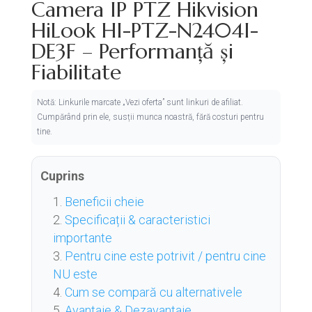
Camera IP PTZ Hikvision
HiLook HI-PTZ-N2404I-
DE3F – Performanță și
Fiabilitate
Notă: Linkurile marcate „Vezi oferta” sunt linkuri de afiliat.
Cumpărând prin ele, susții munca noastră, fără costuri pentru
tine.
Cuprins
Beneficii cheie
Specificații & caracteristici
importante
Pentru cine este potrivit / pentru cine
NU este
Cum se compară cu alternativele
Avantaje & Dezavantaje