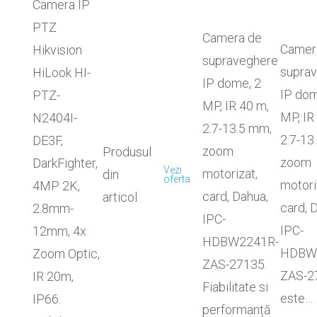
Camera IP
PTZ
Camera de
Camer
Hikvision
supraveghere
supra
HiLook HI-
IP dome, 2
IP dom
PTZ-
MP, IR 40 m,
MP, IR
N2404I-
2.7-13.5 mm,
2.7-13
DE3F,
zoom
Produsul
zoom
DarkFighter,
Vezi
motorizat,
din
oferta
motori
4MP 2K,
card, Dahua,
articol
card, 
2.8mm-
IPC-
IPC-
12mm, 4x
HDBW2241R-
HDBW
Zoom Optic,
ZAS-27135.
ZAS-2
IR 20m,
Fiabilitate si
este…
IP66.
performanță