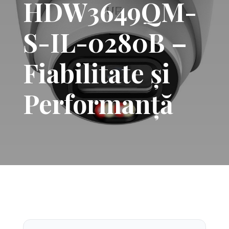
HDW3649QM-
S-IL-0280B –
Fiabilitate și
Performanță