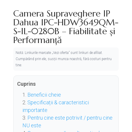
Camera Supraveghere IP
Dahua IPC-HDW3649QM-
S-IL-0280B – Fiabilitate și
Performanță
Notă: Linkurile marcate „Vezi oferta” sunt linkuri de afiliat.
Cumpărând prin ele, susții munca noastră, fără costuri pentru
tine.
Cuprins
Beneficii cheie
Specificații & caracteristici
importante
Pentru cine este potrivit / pentru cine
NU este