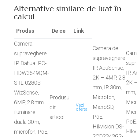
Alternative similare de luat în
calcul
Produs
De ce
Link
Camera
Camera de
Cam
supraveghere
supraveghere
supr
IP Dahua IPC-
IP, AcuSense,
IP, 
HDW3649QM-
2K – 4MP, 2.8
2K –
S-IL-0280B,
mm, IR 30m,
mm, 
WizSense,
Microfon,
Produsul
Micr
6MP, 2.8 mm,
Vezi
MicroSD,
din
oferta
Micr
iluminare
PoE,
articol
PoE,
duala 30 m,
Hikvision DS-
Hikv
microfon, PoE,
2CD2343G2-