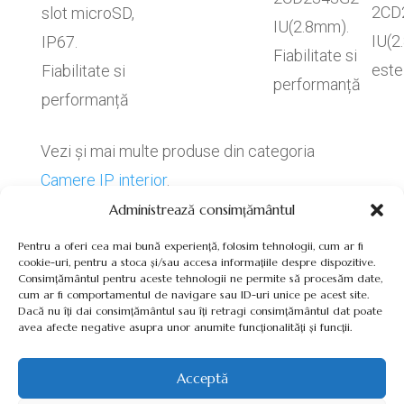
2CD
slot microSD,
IU(2.8mm).
IU(2
IP67.
Fiabilitate si
est
Fiabilitate si
performanță
performanță
Vezi și mai multe produse din categoria
Camere IP interior
.
Administrează consimțământul
Pentru a oferi cea mai bună experiență, folosim tehnologii, cum ar fi
cookie-uri, pentru a stoca și/sau accesa informațiile despre dispozitive.
Consimțământul pentru aceste tehnologii ne permite să procesăm date,
cum ar fi comportamentul de navigare sau ID-uri unice pe acest site.
Termeni, Condiții & Protecția Datelor (GDPR)
Dacă nu îți dai consimțământul sau îți retragi consimțământul dat poate
avea afecte negative asupra unor anumite funcționalități și funcții.
Acceptă