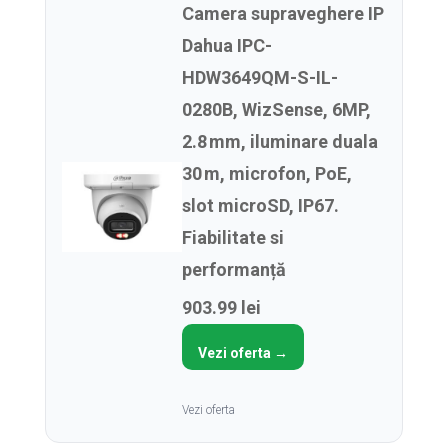
Camera supraveghere IP
Dahua IPC-
HDW3649QM-S-IL-
0280B, WizSense, 6MP,
2.8 mm, iluminare duala
30 m, microfon, PoE,
slot microSD, IP67.
Fiabilitate si
performanță
903.99 lei
Vezi oferta →
Vezi oferta