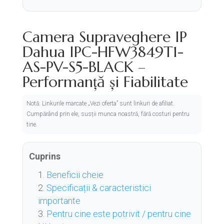
Camera Supraveghere IP
Dahua IPC-HFW3849T1-
AS-PV-S5-BLACK –
Performanță și Fiabilitate
Notă: Linkurile marcate „Vezi oferta” sunt linkuri de afiliat.
Cumpărând prin ele, susții munca noastră, fără costuri pentru
tine.
Cuprins
Beneficii cheie
Specificații & caracteristici
importante
Pentru cine este potrivit / pentru cine