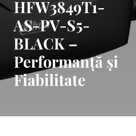
HFW3849T1-
AS-PV-S5-
BLACK –
Performanță și
Fiabilitate