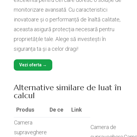
monitorizare avansată. Cu caracteristici
inovatoare și o performanță de înaltă calitate,
aceasta asigură protecția necesară pentru
proprietățile tale. Alege să investești în
siguranța ta și a celor dragi!
Vezi oferta →
Alternative similare de luat în
calcul
Produs
De ce
Link
Camera
Camera de
supraveghere
supraveghere
Came