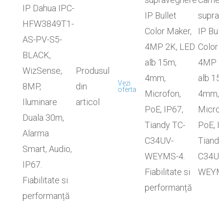
IP Dahua IPC-
IP Bullet
supr
HFW3849T1-
Color Maker,
IP Bu
AS-PV-S5-
4MP 2K, LED
Color
BLACK,
alb 15m,
4MP 
WizSense,
Produsul
4mm,
alb 1
Vezi
8MP,
din
oferta
Microfon,
4mm,
Iluminare
articol
PoE, IP67,
Micro
Duala 30m,
Tiandy TC-
PoE, 
Alarma
C34UV-
Tiand
Smart, Audio,
WEYMS-4.
C34U
IP67.
Fiabilitate si
WEY
Fiabilitate si
performanță
performanță