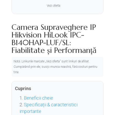
Vezi oferta
Camera Supraveghere IP
Hikvision HiLook IPC-
B140HAP-LUF/SL:
Fiabilitate și Performanță
Notă: Linkurile marcate „Vezi oferta” sunt linkuri de afiliat.
Cumpărând prin ele, susții munca noastră, fără costuri pentru
tine.
Cuprins
Beneficii cheie
Specificații & caracteristici
importante