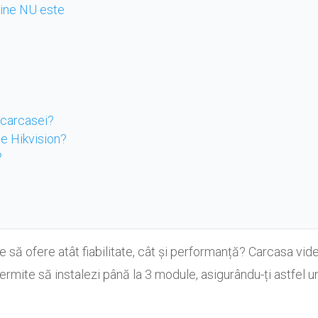
 cine NU este
 carcasei?
se Hikvision?
?
re să ofere atât fiabilitate, cât și performanță? Carcasa v
permite să instalezi până la 3 module, asigurându-ți astfel u