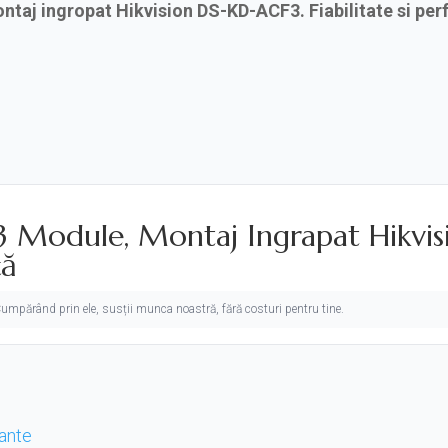
ntaj ingropat Hikvision DS-KD-ACF3. Fiabilitate si pe
 3 Module, Montaj Ingrapat Hikvi
ță
. Cumpărând prin ele, susții munca noastră, fără costuri pentru tine.
tante