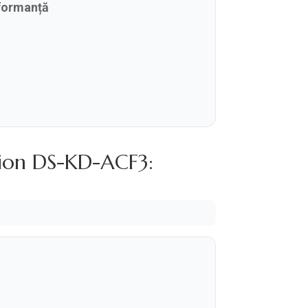
rformanță
sion DS-KD-ACF3: