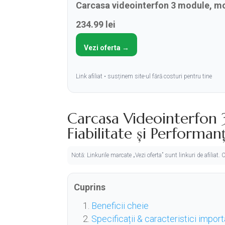
Carcasa videointerfon 3 module, mo
234.99 lei
Vezi oferta →
Link afiliat • susținem site-ul fără costuri pentru tine
Carcasa Videointerfon
Fiabilitate și Performan
Notă: Linkurile marcate „Vezi oferta” sunt linkuri de afiliat
Cuprins
Beneficii cheie
Specificații & caracteristici impor