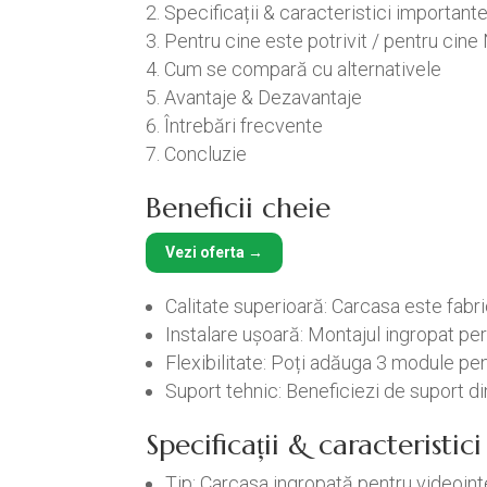
Specificații & caracteristici important
Pentru cine este potrivit / pentru cine
Cum se compară cu alternativele
Avantaje & Dezavantaje
Întrebări frecvente
Concluzie
Beneficii cheie
Vezi oferta →
Calitate superioară: Carcasa este fabri
Instalare ușoară: Montajul ingropat per
Flexibilitate: Poți adăuga 3 module pe
Suport tehnic: Beneficiezi de suport di
Specificații & caracteristi
Tip: Carcasa ingropată pentru videoin