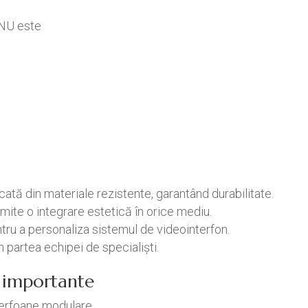
e
 NU este
cată din materiale rezistente, garantând durabilitate.
mite o integrare estetică în orice mediu.
ntru a personaliza sistemul de videointerfon.
n partea echipei de specialiști.
ci importante
terfoane modulare.