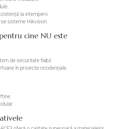
ule.
zistență la intemperii.
rse sisteme Hikvision.
/ pentru cine NU este
em de securitate fiabil.
foane în proiecte rezidențiale.
ftine.
odular.
ativele
ACF3 oferă o calitate superioară a materialelor.