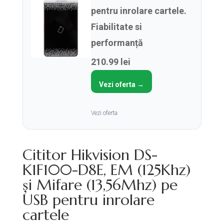
pentru inrolare cartele.
Fiabilitate si
performanță
210.99 lei
Vezi oferta →
Vezi oferta
Cititor Hikvision DS-
K1F100-D8E, EM (125Khz)
și Mifare (13,56Mhz) pe
USB pentru inrolare
cartele