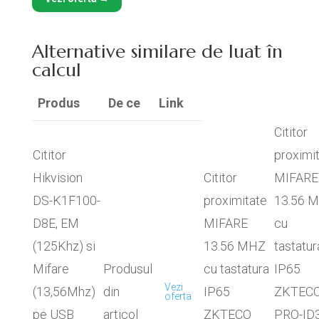
Alternative similare de luat în
calcul
Produs
De ce
Link
Cititor
Cititor
proximi
Hikvision
Cititor
MIFARE
DS-K1F100-
proximitate
13.56 
D8E, EM
MIFARE
cu
(125Khz) si
13.56 MHZ
tastatur
Mifare
Produsul
cu tastatura
IP65
Vezi
(13,56Mhz)
din
IP65
ZKTEC
oferta
pe USB
articol
ZKTECO
PRO-ID