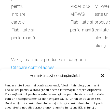
pentru
PRO-ID30-
MF-WG
inrolare
MF-WG.
este un
cartele.
Fiabilitate si
produs 
Fiabilitate si
performanță
calitate,
performanță
ales de
clienți…
Vezi și mai multe produse din categoria
Cititoare control acces
.
Administrează consimțământul
Pentru a oferi cea mai bună experiență, folosim tehnologii, cum ar fi
cookie-uri, pentru a stoca și/sau accesa informațiile despre dispozitive.
Consimțământul pentru aceste tehnologii ne permite să procesăm date,
cum ar fi comportamentul de navigare sau ID-uri unice pe acest site.
Termeni, Condiții & Protecția Datelor (GDPR)
Dacă nu îți dai consimțământul sau îți retragi consimțământul dat poate
avea afecte negative asupra unor anumite funcționalități și funcții.