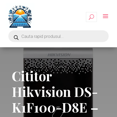
Cititor
Hikvision DS-
K1F100-D8E –