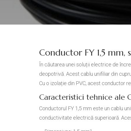
Conductor FY 1,5 mm, so
În căutarea unei soluții electrice de încr
deopotrivă. Acest cablu unifiliar din cupr
Cu o izolație din PVC, acest conductor re
Caracteristici tehnice ale
Conductorul FY 1,5 mm este un cablu unifi
conductivitate electrică superioară. Aces