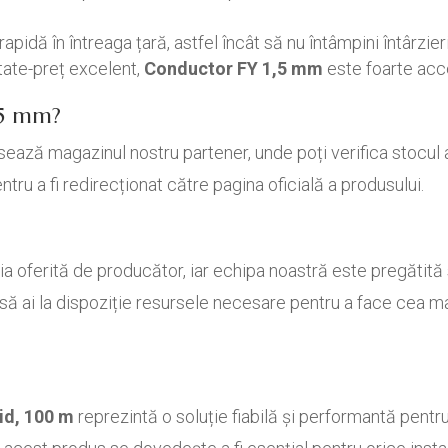
apidă în întreaga țară, astfel încât să nu întâmpini întârzieri
tate-preț excelent,
Conductor FY 1,5 mm
este foarte acce
,5 mm?
ază magazinul nostru partener, unde poți verifica stocul a
ntru a fi redirecționat către pagina oficială a produsului.
 oferită de producător, iar echipa noastră este pregătită s
să ai la dispoziție resursele necesare pentru a face cea m
id, 100 m
reprezintă o soluție fiabilă și performantă pentru