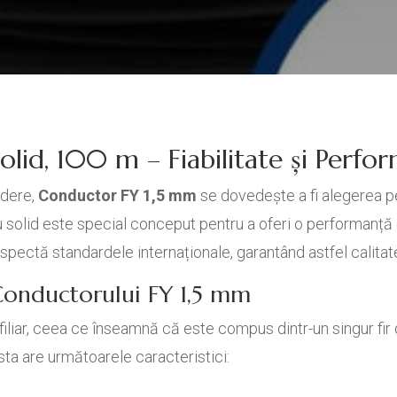
lid, 100 m – Fiabilitate și Perfo
edere,
Conductor FY 1,5 mm
se dovedește a fi alegerea pe
u solid este special conceput pentru a oferi o performanță e
spectă standardele internaționale, garantând astfel calitate
 Conductorului FY 1,5 mm
liar, ceea ce înseamnă că este compus dintr-un singur fir d
ta are următoarele caracteristici: