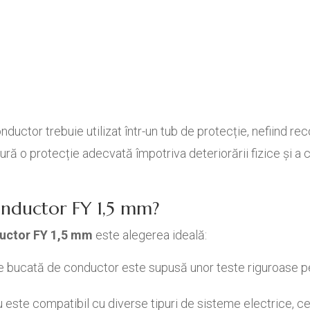
uctor trebuie utilizat într-un tub de protecție, nefiind rec
ră o protecție adecvată împotriva deteriorării fizice și a c
onductor FY 1,5 mm?
uctor FY 1,5 mm
este alegerea ideală:
 bucată de conductor este supusă unor teste riguroase pe
este compatibil cu diverse tipuri de sisteme electrice, cee