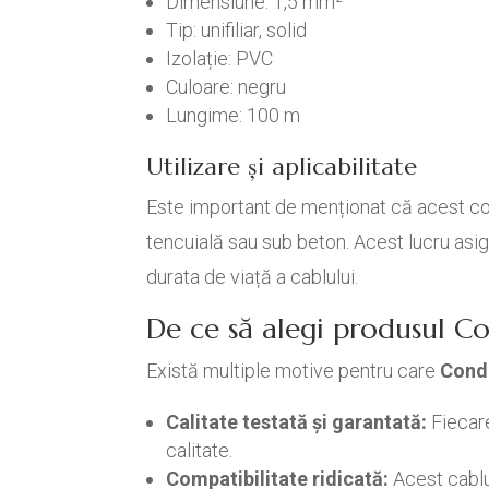
Dimensiune: 1,5 mm²
Tip: unifiliar, solid
Izolație: PVC
Culoare: negru
Lungime: 100 m
Utilizare și aplicabilitate
Este important de menționat că acest cond
tencuială sau sub beton. Acest lucru asigu
durata de viață a cablului.
De ce să alegi produsul C
Există multiple motive pentru care
Cond
Calitate testată și garantată:
Fiecare
calitate.
Compatibilitate ridicată:
Acest cablu 