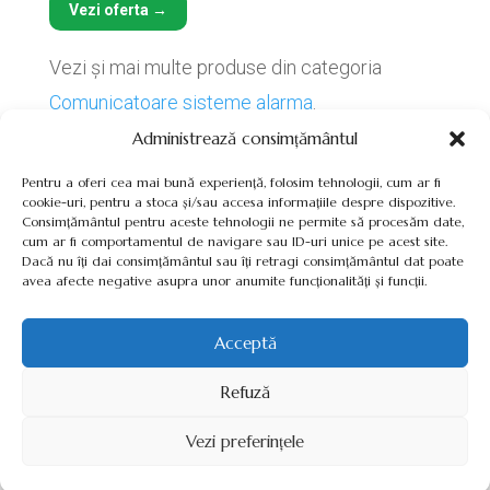
Vezi oferta →
Vezi și mai multe produse din categoria
Comunicatoare sisteme alarma
.
Administrează consimțământul
Pentru a oferi cea mai bună experiență, folosim tehnologii, cum ar fi
cookie-uri, pentru a stoca și/sau accesa informațiile despre dispozitive.
Consimțământul pentru aceste tehnologii ne permite să procesăm date,
cum ar fi comportamentul de navigare sau ID-uri unice pe acest site.
Termeni, Condiții & Protecția Datelor (GDPR)
Dacă nu îți dai consimțământul sau îți retragi consimțământul dat poate
avea afecte negative asupra unor anumite funcționalități și funcții.
Acceptă
INVERTOARE-PANOURI-FOTOVOLTAICE.RO ©2026 TOATE
Refuză
DREPTURILE REZERVATE
Vezi preferințele
SITE REALIZAT DE
WWW.PROWEB-DESIGN.RO