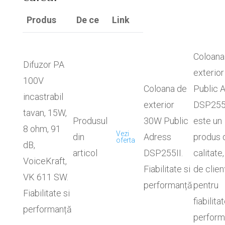
Produs
De ce
Link
Coloana
Difuzor PA
exterio
100V
Coloana de
Public 
incastrabil
exterior
DSP255
tavan, 15W,
Produsul
30W Public
este un
8 ohm, 91
Vezi
din
Adress
produs 
oferta
dB,
articol
DSP255II.
calitate,
VoiceKraft,
Fiabilitate si
de clien
VK 611 SW.
performanță
pentru
Fiabilitate si
fiabilitat
performanță
perform