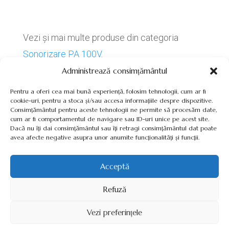
Vezi și mai multe produse din categoria
Sonorizare PA 100V
.
Administrează consimțământul
Pentru a oferi cea mai bună experiență, folosim tehnologii, cum ar fi
cookie-uri, pentru a stoca și/sau accesa informațiile despre dispozitive.
Consimțământul pentru aceste tehnologii ne permite să procesăm date,
cum ar fi comportamentul de navigare sau ID-uri unice pe acest site.
Termeni, Condiții & Protecția Datelor (GDPR)
Dacă nu îți dai consimțământul sau îți retragi consimțământul dat poate
avea afecte negative asupra unor anumite funcționalități și funcții.
Acceptă
INVERTOARE-PANOURI-FOTOVOLTAICE.RO ©2026 TOATE
Refuză
DREPTURILE REZERVATE
Vezi preferințele
SITE REALIZAT DE
WWW.PROWEB-DESIGN.RO