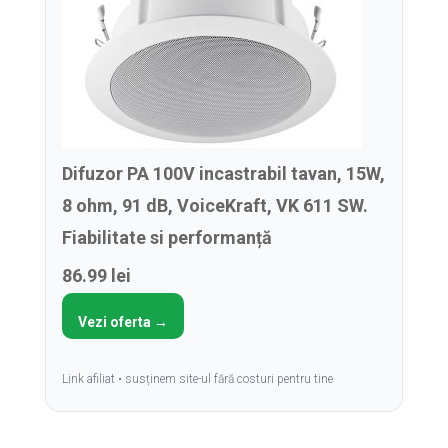
Difuzor PA 100V incastrabil tavan, 15W,
8 ohm, 91 dB, VoiceKraft, VK 611 SW.
Fiabilitate si performanță
86.99 lei
Vezi oferta →
Link afiliat • susținem site-ul fără costuri pentru tine