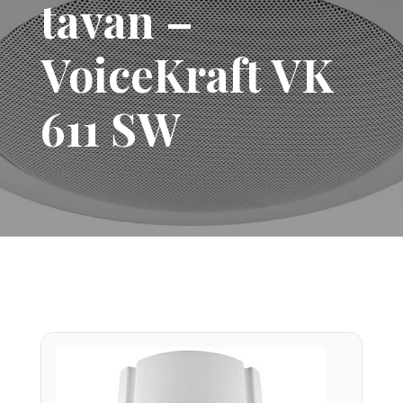
tavan –
VoiceKraft VK
611 SW