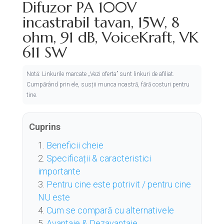
Difuzor PA 100V
incastrabil tavan, 15W, 8
ohm, 91 dB, VoiceKraft, VK
611 SW
Notă: Linkurile marcate „Vezi oferta” sunt linkuri de afiliat.
Cumpărând prin ele, susții munca noastră, fără costuri pentru
tine.
Cuprins
Beneficii cheie
Specificații & caracteristici
importante
Pentru cine este potrivit / pentru cine
NU este
Cum se compară cu alternativele
Avantaje & Dezavantaje