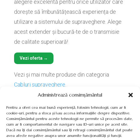
alegere excelentă pentru orice utilizator care
dorește să îmbunătățească experiența de
utilizare a sistemului de supraveghere. Alege
acest extender și bucură-te de o transmisie
de calitate superioară!
Vezi oferta →
Vezi și mai multe produse din categoria
Cabluri supraveghere
.
Administrează consimțământul
Pentru a oferi cea mai bună experiență, folosim tehnologii, cum ar fi
cookie-uri, pentru a stoca și/sau accesa informațiile despre dispozitive.
Consimțământul pentru aceste tehnologii ne permite să procesăm date,
cum ar fi comportamentul de navigare sau ID-uri unice pe acest site.
Termeni, Condiții & Protecția Datelor (GDPR)
Dacă nu îți dai consimțământul sau îți retragi consimțământul dat poate
avea afecte negative asupra unor anumite funcționalități și funcții.