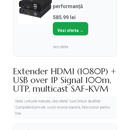
performanță
585.99 lei
Vezi oferta →
Vezi oferta
Extender HDMI (1080P) +
USB over IP Signal 100m,
UTP, multicast SAF-KVM
Notă: Linkurile marcate „Vezi oferta” sunt linkuri de afiliat.
Cumpărând prin ele, susții munca noastră, fără costuri pentru
tine.