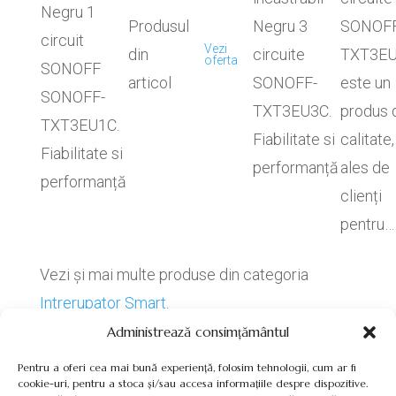
Negru 1
Produsul
Negru 3
SONOFF
circuit
Vezi
din
circuite
TXT3E
oferta
SONOFF
articol
SONOFF-
este un
SONOFF-
TXT3EU3C.
produs 
TXT3EU1C.
Fiabilitate si
calitate,
Fiabilitate si
performanță
ales de
performanță
clienți
pentru…
Vezi și mai multe produse din categoria
Intrerupator Smart
.
Administrează consimțământul
Pentru a oferi cea mai bună experiență, folosim tehnologii, cum ar fi
cookie-uri, pentru a stoca și/sau accesa informațiile despre dispozitive.