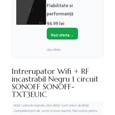
Fiabilitate si
performanță
94.99 lei
Vezi oferta →
Vezi oferta
Intrerupator Wifi + RF
incastrabil Negru 1 circuit
SONOFF SONOFF-
TXT3EU1C
Notă: Linkurile marcate „Vezi oferta” sunt linkuri de afiliat.
Cumpărând prin ele, susții munca noastră, fără costuri pentru