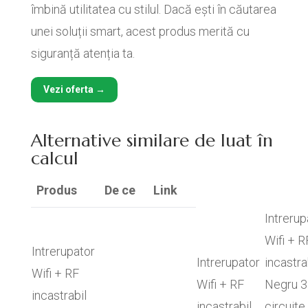
îmbină utilitatea cu stilul. Dacă ești în căutarea
unei soluții smart, acest produs merită cu
siguranță atenția ta.
Vezi oferta →
Alternative similare de luat în
calcul
Produs
De ce
Link
Intrerup
Wifi + R
Intrerupator
Intrerupator
incastra
Wifi + RF
Wifi + RF
Negru 3
incastrabil
incastrabil
circuite