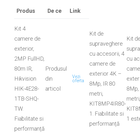
Produs
De ce
Link
Kit 4
Kit de
camere de
Kit d
supraveghere
exterior,
supr
cu accesorii, 4
2MP FullHD,
cu ac
camere de
80m IR,
Produsul
came
exterior 4K –
Vezi
Hikvision
din
exter
oferta
8Mp, IR 80
HIK-4E28-
articol
8Mp, 
metri,
1TB-SHQ-
metri
KIT8MP4IR80-
TW.
KIT8
1. Fiabilitate si
Fiabilitate si
1 est
performanță
performanță