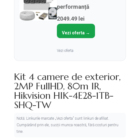
performanță
2049.49 lei
Vezi oferta →
Vezi oferta
Kit 4 camere de exterior,
2MP FullHD, 80m IR,
Hikvision HIK-4E28-1TB-
SHQ-TW
Notă: Linkurile marcate „Vezi oferta” sunt linkuri de afiliat.
Cumpărând prin ele, susții munca noastră, fără costuri pentru
tine.