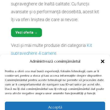
supraveghere de înaltă calitate. Cu funcții
avansate și o performanță deosebită, acest kit
îți va oferi liniștea de care ai nevoie.
Vezi oferta →
Vezi și mai multe produse din categoria
Kit
supraveghere 4 camere
.
Administrează consimțământul
Pentru a oferi cea mai bună experiență, folosim tehnologii, cum ar fi
cookie-uri, pentru a stoca și/sau accesa informațiile despre dispozitive.
Consimțământul pentru aceste tehnologii ne permite să procesăm date,
cum ar fi comportamentul de navigare sau ID-uri unice pe acest site.
Termeni, Condiții & Protecția Datelor (GDPR)
Dacă nu îți dai consimțământul sau îți retragi consimțământul dat poate
avea afecte negative asupra unor anumite funcționalități și funcții.
Acceptă