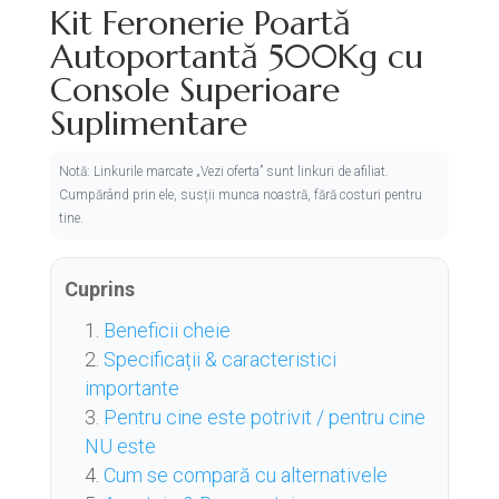
Kit Feronerie Poartă
Autoportantă 500Kg cu
Console Superioare
Suplimentare
Notă: Linkurile marcate „Vezi oferta” sunt linkuri de afiliat.
Cumpărând prin ele, susții munca noastră, fără costuri pentru
tine.
Cuprins
Beneficii cheie
Specificații & caracteristici
importante
Pentru cine este potrivit / pentru cine
NU este
Cum se compară cu alternativele