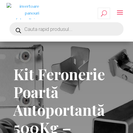
Kit Feronerie
Poartă
Autoportantă
500Kg –