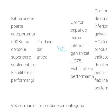
Opritor
Kit feronerie
de cur
Opritor
poarta
inferior
capat de
autoportanta
galvani
cursa
500Kg cu
Produsul
HC75 e
inferior,
Vezi
console
din
produs
oferta
galvanizat
superioare
articol
calitate
HC75.
suplimentare.
de clie
Fiabilitate si
Fiabilitate si
pentru
performanță
performanță
fiabilita
perfor
Vezi și mai multe produse din categoria