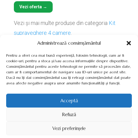
Vezi oferta →
Vezi și mai multe produse din categoria
Kit
supraveghere 4 camere
.
Administrează consimțământul
Pentru a oferi cea mai bună experiență, folosim tehnologii, cum ar fi
cookie-uri, pentru a stoca și/sau accesa informațiile despre dispozitive.
Consimțământul pentru aceste tehnologii ne permite să procesăm date,
cum ar fi comportamentul de navigare sau ID-uri unice pe acest site.
Termeni, Condiții & Protecția Datelor (GDPR)
Dacă nu îți dai consimțământul sau îți retragi consimțământul dat poate
avea afecte negative asupra unor anumite funcționalități și funcții.
Acceptă
INVERTOARE-PANOURI-FOTOVOLTAICE.RO ©2026 TOATE
Refuză
DREPTURILE REZERVATE
Vezi preferințele
SITE REALIZAT DE
WWW.PROWEB-DESIGN.RO