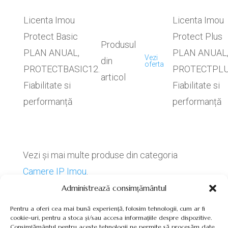
Licenta Imou
Licenta Imou
Protect Basic
Protect Plus
Produsul
PLAN ANUAL,
PLAN ANUAL
Vezi
din
oferta
PROTECTBASIC12.
PROTECTPLU
articol
Fiabilitate si
Fiabilitate si
performanță
performanță
Vezi și mai multe produse din categoria
Camere IP Imou
.
Administrează consimțământul
Pentru a oferi cea mai bună experiență, folosim tehnologii, cum ar fi
cookie-uri, pentru a stoca și/sau accesa informațiile despre dispozitive.
Consimțământul pentru aceste tehnologii ne permite să procesăm date,