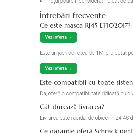
Prețul poate fi considerat ridicat de căt
Întrebări frecvente
Ce este masca RJ45 ET102017?
Vezi oferta →
Este un jack de rețea de 1M, proiectat pen
Vezi oferta →
Este compatibil cu toate siste
Da, oferă o compatibilitate ridicată cu d
Cât durează livrarea?
Livrarea este rapidă, de obicei în 24-48 de
Ce garanție oferă Schrack pen