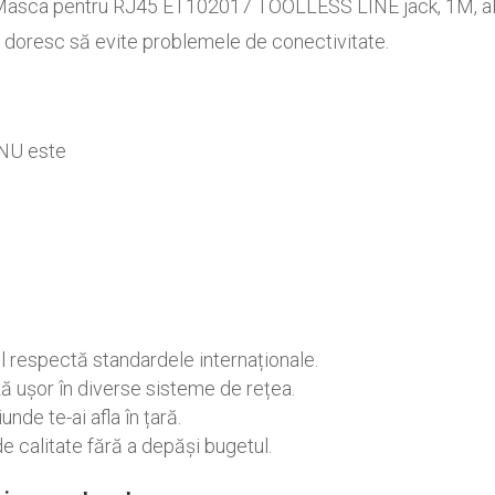
le? Masca pentru RJ45 ET102017 TOOLLESS LINE jack, 1M, alb
are doresc să evite problemele de conectivitate.
e
 NU este
ul respectă standardele internaționale.
ză ușor în diverse sisteme de rețea.
unde te-ai afla în țară.
e calitate fără a depăși bugetul.