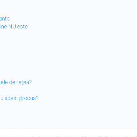
tante
 cine NU este
?
mele de rețea?
ru acest produs?