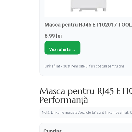
Masca pentru RJ45 ET102017 TOOLLES
6.99 lei
Vezi oferta →
Link afiliat • susținem site-ul fără costuri pentru tine
Masca pentru RJ45 ET102
Performanță
Notă: Linkurile marcate „Vezi oferta” sunt linkuri de afiliat
Cuprins