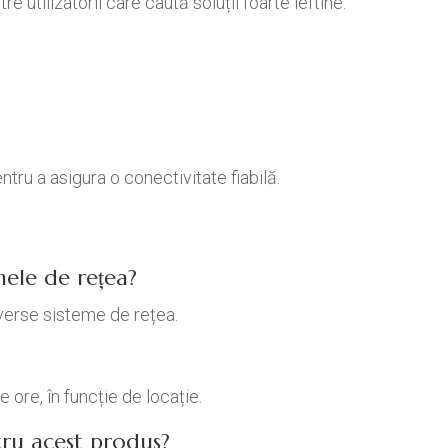
re utilizatorii care caută soluții foarte ieftine.
tru a asigura o conectivitate fiabilă.
mele de rețea?
iverse sisteme de rețea.
 ore, în funcție de locație.
tru acest produs?