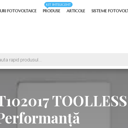
KIT INTELIGENT
URI FOTOVOLTAICE
PRODUSE
ARTICOLE
SISTEME FOTOVOL
ET102017 TOOLLESS
i Performanță