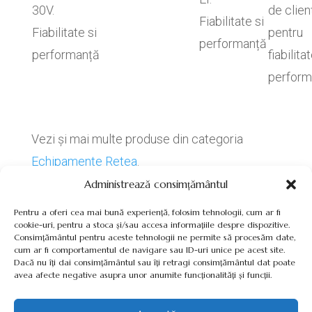
30V.
de clien
Fiabilitate si
Fiabilitate si
pentru
performanță
performanță
fiabilitat
perform
Vezi și mai multe produse din categoria
Echipamente Retea
.
Administrează consimțământul
Pentru a oferi cea mai bună experiență, folosim tehnologii, cum ar fi
cookie-uri, pentru a stoca și/sau accesa informațiile despre dispozitive.
Consimțământul pentru aceste tehnologii ne permite să procesăm date,
cum ar fi comportamentul de navigare sau ID-uri unice pe acest site.
Termeni, Condiții & Protecția Datelor (GDPR)
Dacă nu îți dai consimțământul sau îți retragi consimțământul dat poate
avea afecte negative asupra unor anumite funcționalități și funcții.