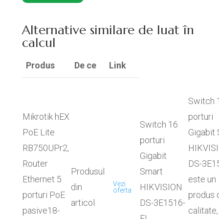
Alternative similare de luat în
calcul
Produs
De ce
Link
Switch 
Mikrotik hEX
porturi
Switch 16
PoE Lite
Gigabit
porturi
RB750UPr2,
HIKVIS
Gigabit
Router
DS-3E15
Produsul
Smart
Ethernet 5
este un
Vezi
din
HIKVISION
oferta
porturi PoE
produs 
articol
DS-3E1516-
pasive18-
calitate,
EI.