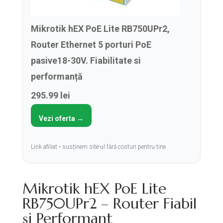
Mikrotik hEX PoE Lite RB750UPr2,
Router Ethernet 5 porturi PoE
pasive18-30V. Fiabilitate si
performanță
295.99 lei
Vezi oferta →
Link afiliat • susținem site-ul fără costuri pentru tine
Mikrotik hEX PoE Lite
RB750UPr2 – Router Fiabil
și Performant