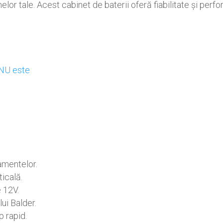
elor tale. Acest cabinet de baterii oferă fiabilitate și per
e
 NU este
amentelor.
ticală.
e 12V.
ui Balder.
 rapid.