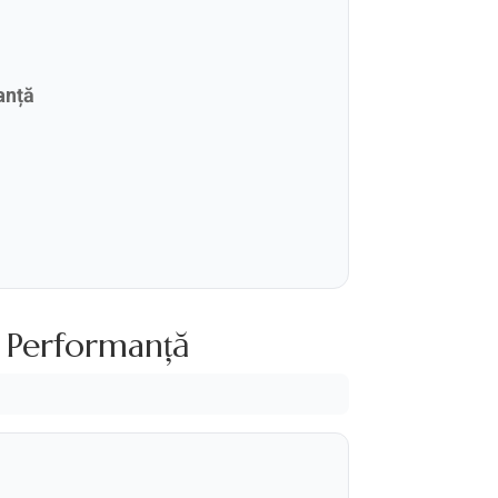
anță
și Performanță