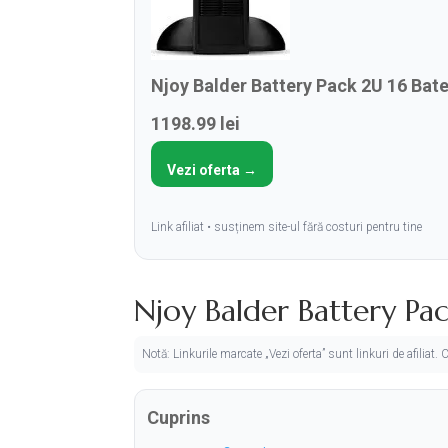
Njoy Balder Battery Pack 2U 16 Bat
1198.99 lei
Vezi oferta →
Link afiliat • susținem site-ul fără costuri pentru tine
Njoy Balder Battery Pac
Notă: Linkurile marcate „Vezi oferta” sunt linkuri de afiliat
Cuprins