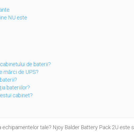
tante
 cine NU este
abinetului de baterii?
lte mărci de UPS?
baterii?
ia bateriilor?
acestui cabinet?
 echipamentelor tale? Njoy Balder Battery Pack 2U este so