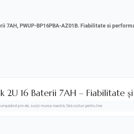
erii 7AH, PWUP-BP16PBA-AZ01B. Fiabilitate si perform
k 2U 16 Baterii 7AH – Fiabilitate 
. Cumpărând prin ele, susții munca noastră, fără costuri pentru tine.