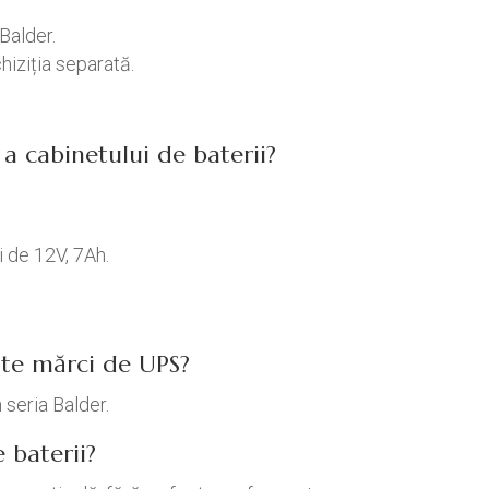
Balder.
hiziția separată.
a cabinetului de baterii?
i de 12V, 7Ah.
lte mărci de UPS?
 seria Balder.
 baterii?