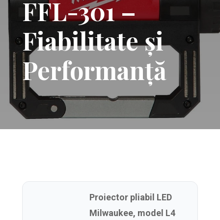
FFL-301 –
Fiabilitate și
Performanță
Proiector pliabil LED
Milwaukee, model L4