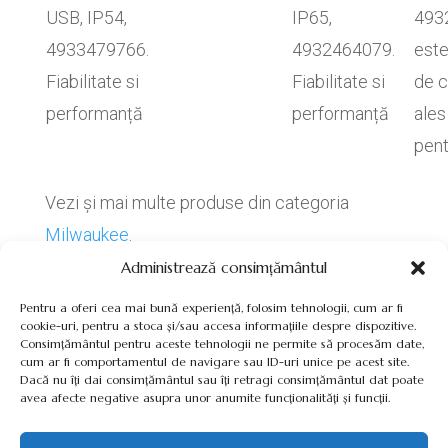
USB, IP54,
IP65,
493
4933479766.
4932464079.
este
Fiabilitate si
Fiabilitate si
de c
performanță
performanță
ales
pen
Vezi și mai multe produse din categoria
Milwaukee
.
Administrează consimțământul
Pentru a oferi cea mai bună experiență, folosim tehnologii, cum ar fi
cookie-uri, pentru a stoca și/sau accesa informațiile despre dispozitive.
Consimțământul pentru aceste tehnologii ne permite să procesăm date,
cum ar fi comportamentul de navigare sau ID-uri unice pe acest site.
Termeni, Condiții & Protecția Datelor (GDPR)
Dacă nu îți dai consimțământul sau îți retragi consimțământul dat poate
avea afecte negative asupra unor anumite funcționalități și funcții.