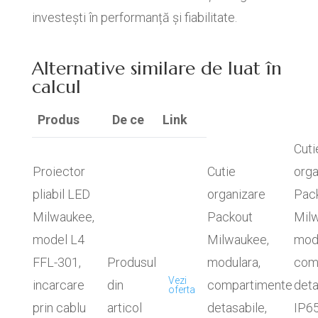
investești în performanță și fiabilitate.
Alternative similare de luat în
calcul
Produs
De ce
Link
Cuti
Proiector
Cutie
orga
pliabil LED
organizare
Pac
Milwaukee,
Packout
Mil
model L4
Milwaukee,
modu
FFL-301,
Produsul
modulara,
com
Vezi
incarcare
din
compartimente
deta
oferta
prin cablu
articol
detasabile,
IP65