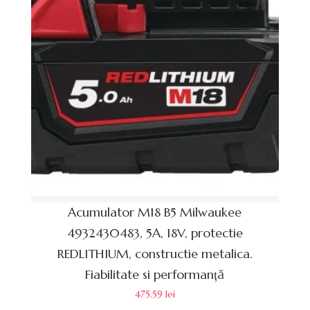
Acumulator M18 B5 Milwaukee
4932430483, 5A, 18V, protectie
REDLITHIUM, constructie metalica.
Fiabilitate si performanță
475.59
lei