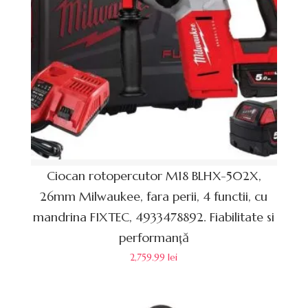
Ciocan rotopercutor M18 BLHX-502X,
26mm Milwaukee, fara perii, 4 functii, cu
mandrina FIXTEC, 4933478892. Fiabilitate si
performanță
2,759.99
lei