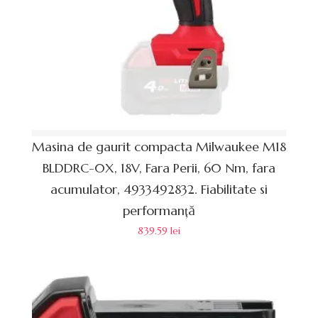
Masina de gaurit compacta Milwaukee M18
BLDDRC-0X, 18V, Fara Perii, 60 Nm, fara
acumulator, 4933492832. Fiabilitate si
performanță
839.59
lei