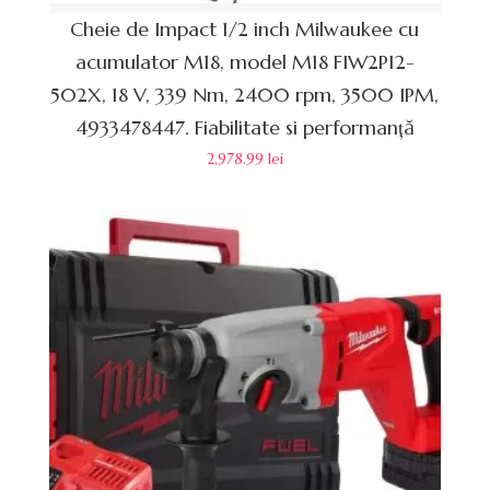
Cheie de Impact 1/2 inch Milwaukee cu
acumulator M18, model M18 FIW2P12-
502X, 18 V, 339 Nm, 2400 rpm, 3500 IPM,
4933478447. Fiabilitate si performanță
2,978.99
lei