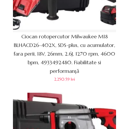
Ciocan rotopercutor Milwaukee M18
BLHACD26-402X, SDS-plus, cu acumulator,
fara perii, 18V, 26mm, 2.6J, 1270 rpm, 4600
bpm, 4933492480. Fiabilitate si
performanță
2,250.59
lei