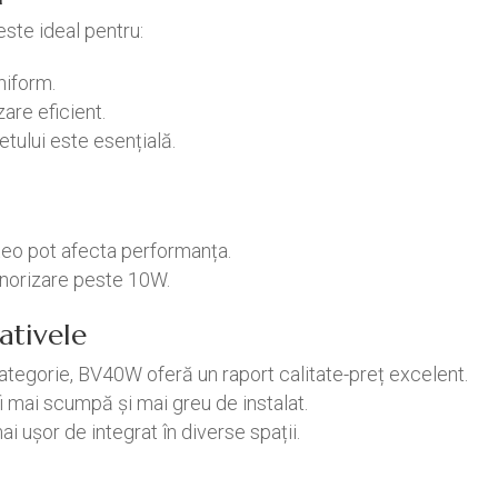
te ideal pentru:
niform.
are eficient.
etului este esențială.
meteo pot afecta performanța.
onorizare peste 10W.
ativele
ategorie, BV40W oferă un raport calitate-preț excelent.
i mai scumpă și mai greu de instalat.
i ușor de integrat în diverse spații.