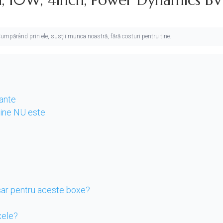
. Cumpărând prin ele, susții munca noastră, fără costuri pentru tine.
tante
 cine NU este
sar pentru aceste boxe?
xele?