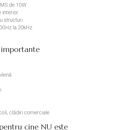
i RMS de 10W.
interior.
u structuri.
100Hz la 20kHz.
ci importante
pilenă
m
școli, clădiri comerciale
/ pentru cine NU este