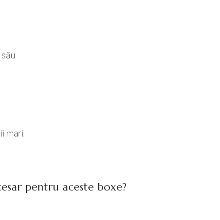
 său.
i mari.
cesar pentru aceste boxe?