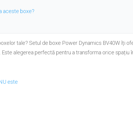
la aceste boxe?
al boxelor tale? Setul de boxe Power Dynamics BV40W îți of
 Este alegerea perfectă pentru a transforma orice spațiu î
e
 NU este