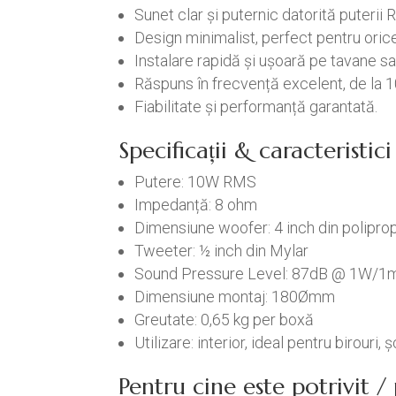
Sunet clar și puternic datorită puteri
Design minimalist, perfect pentru orice 
Instalare rapidă și ușoară pe tavane sa
Răspuns în frecvență excelent, de la 
Fiabilitate și performanță garantată.
Specificații & caracteristi
Putere: 10W RMS
Impedanță: 8 ohm
Dimensiune woofer: 4 inch din polipro
Tweeter: ½ inch din Mylar
Sound Pressure Level: 87dB @ 1W/1
Dimensiune montaj: 180Ømm
Greutate: 0,65 kg per boxă
Utilizare: interior, ideal pentru birouri, 
Pentru cine este potrivit 