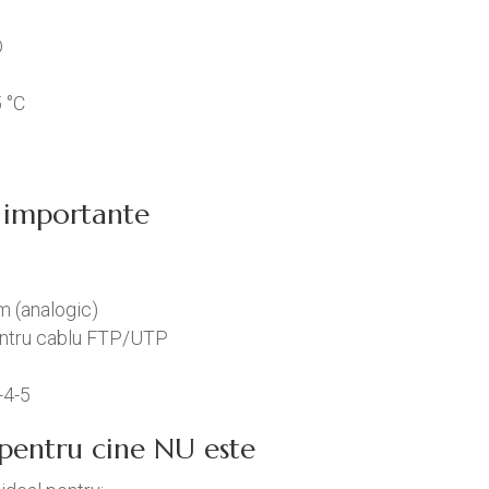
D
5 °C
ci importante
 (analogic)
entru cablu FTP/UTP
-4-5
/ pentru cine NU este