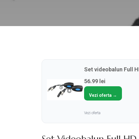
Set videobalun Full 
56.99 lei
Vezi oferta →
Vezi oferta
Set Videobalun Full H