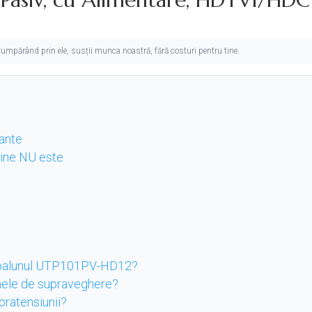
. Cumpărând prin ele, susții munca noastră, fără costuri pentru tine.
tante
 cine NU este
eobalunul UTP101PV-HD12?
mele de supraveghere?
pratensiunii?