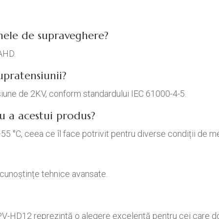
emele de supraveghere?
 AHD.
upratensiunii?
siune de 2KV, conform standardului IEC 61000-4-5.
u a acestui produs?
55 °C, ceea ce îl face potrivit pentru diverse condiții de m
 cunoștințe tehnice avansate.
-HD12 reprezintă o alegere excelentă pentru cei care do