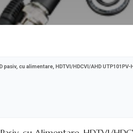
HD pasiv, cu alimentare, HDTVI/HDCVI/AHD UTP101PV-HD
D Pasiv, cu Alimentare, HDTVI/H