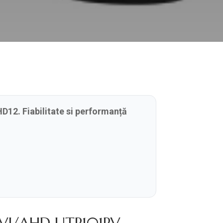
12. Fiabilitate si performanță
DCVI/AHD UTP101PV-