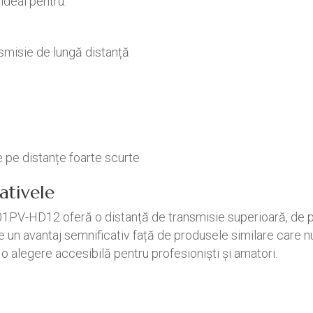
deal pentru:
ansmisie de lungă distanță
s
e pe distanțe foarte scurte
ativele
1PV-HD12 oferă o distanță de transmisie superioară, de p
 un avantaj semnificativ față de produsele similare care n
 o alegere accesibilă pentru profesioniști și amatori.