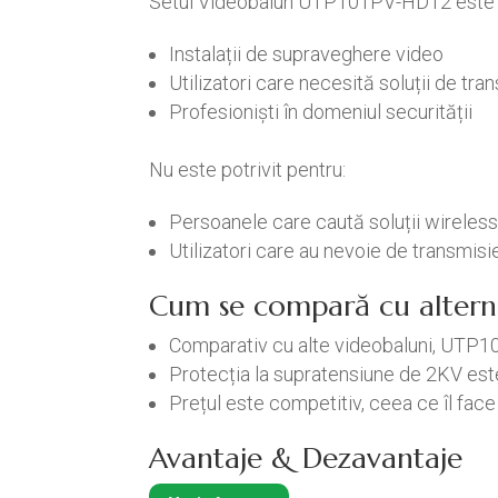
Setul Videobalun UTP101PV-HD12 este i
Instalații de supraveghere video
Utilizatori care necesită soluții de tr
Profesioniști în domeniul securității
Nu este potrivit pentru:
Persoanele care caută soluții wireles
Utilizatori care au nevoie de transmisi
Cum se compară cu altern
Comparativ cu alte videobaluni, UTP10
Protecția la supratensiune de 2KV este
Prețul este competitiv, ceea ce îl face
Avantaje & Dezavantaje