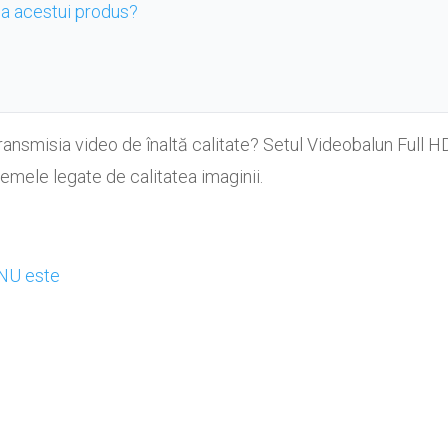
 a acestui produs?
u transmisia video de înaltă calitate? Setul Videobalun Ful
lemele legate de calitatea imaginii.
e
 NU este