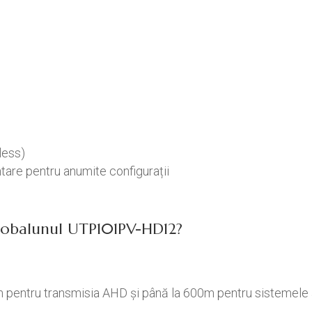
eless)
are pentru anumite configurații
deobalunul UTP101PV-HD12?
 pentru transmisia AHD și până la 600m pentru sistemele 