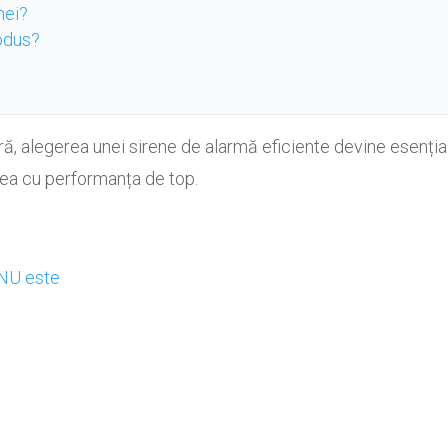
nei?
rodus?
tară, alegerea unei sirene de alarmă eficiente devine esenți
tea cu performanța de top.
e
 NU este