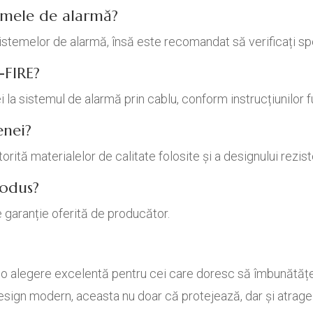
temele de alarmă?
istemelor de alarmă, însă este recomandat să verificați sp
-FIRE?
 la sistemul de alarmă prin cablu, conform instrucțiunilor f
enei?
orită materialelor de calitate folosite și a designului rezist
rodus?
 garanție oferită de producător.
 o alegere excelentă pentru cei care doresc să îmbunătățea
design modern, aceasta nu doar că protejează, dar și atrag