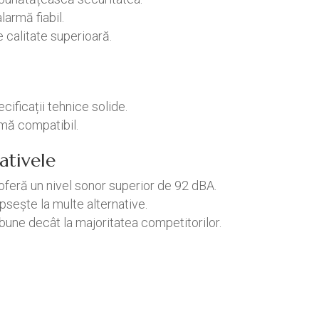
armă fiabil.
calitate superioară.
cificații tehnice solide.
rmă compatibil.
ativele
oferă un nivel sonor superior de 92 dBA.
ipsește la multe alternative.
i bune decât la majoritatea competitorilor.