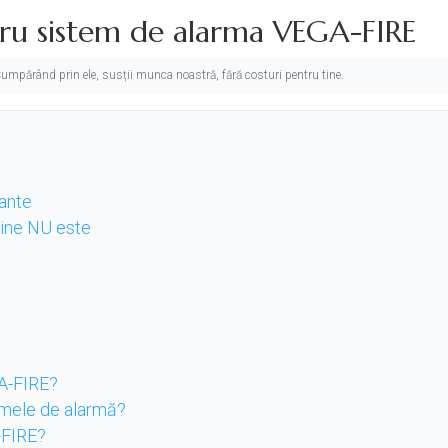
tru sistem de alarma VEGA-FIRE
. Cumpărând prin ele, susții munca noastră, fără costuri pentru tine.
tante
 cine NU este
GA-FIRE?
emele de alarmă?
-FIRE?