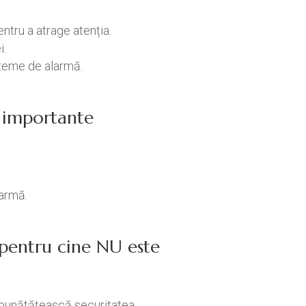
ntru a atrage atenția.
i.
steme de alarmă.
.
ci importante
larmă.
/ pentru cine NU este
mbunătățească securitatea.