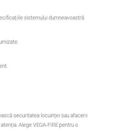
ecificațiile sistemului dumneavoastră.
urnizate.
ent.
scă securitatea locuinței sau afacerii
e atenția. Alege VEGA-FIRE pentru o