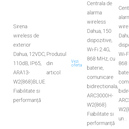
Centrala de
Cent
alarma
alar
wireless
Sirena
wire
Dahua, 150
wireless de
Dahu
dispozitive,
exterior
disp
Wi-Fi 2.4G,
Dahua, 12VDC,
Produsul
Wi-F
868 MHz, cu
Vezi
110dB, IP65,
din
868 
oferta
baterie,
ARA13-
articol
bate
comunicare
W2(868)BLUE.
com
bidirectionala,
Fiabilitate si
bidir
ARC3000H-
performanță
ARC
W2(868).
W2(8
Fiabilitate si
un…
performanță