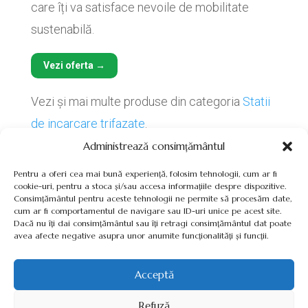
care îți va satisface nevoile de mobilitate
sustenabilă.
Vezi oferta →
Vezi și mai multe produse din categoria
Statii
de incarcare trifazate
.
Administrează consimțământul
Pentru a oferi cea mai bună experiență, folosim tehnologii, cum ar fi
cookie-uri, pentru a stoca și/sau accesa informațiile despre dispozitive.
Consimțământul pentru aceste tehnologii ne permite să procesăm date,
cum ar fi comportamentul de navigare sau ID-uri unice pe acest site.
Termeni, Condiții & Protecția Datelor (GDPR)
Dacă nu îți dai consimțământul sau îți retragi consimțământul dat poate
avea afecte negative asupra unor anumite funcționalități și funcții.
Acceptă
INVERTOARE-PANOURI-FOTOVOLTAICE.RO ©2026 TOATE
Refuză