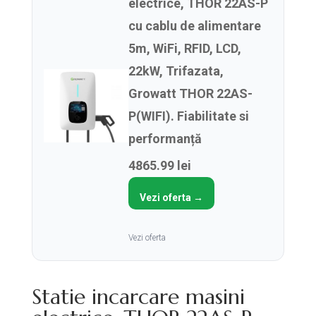
electrice, THOR 22AS-P
cu cablu de alimentare
5m, WiFi, RFID, LCD,
22kW, Trifazata,
Growatt THOR 22AS-
P(WIFI). Fiabilitate si
performanță
4865.99 lei
Vezi oferta →
Vezi oferta
Statie incarcare masini