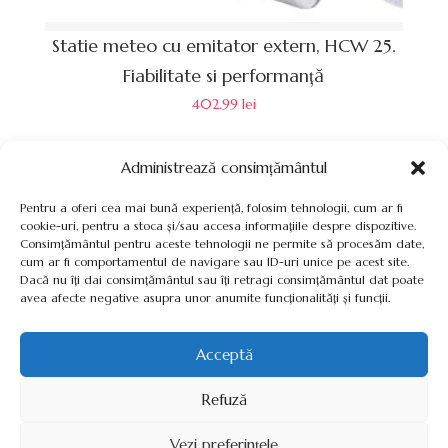
Statie meteo cu emitator extern, HCW 25.
Fiabilitate si performanță
402.99
lei
Administrează consimțământul
Pentru a oferi cea mai bună experiență, folosim tehnologii, cum ar fi
cookie-uri, pentru a stoca și/sau accesa informațiile despre dispozitive.
Consimțământul pentru aceste tehnologii ne permite să procesăm date,
cum ar fi comportamentul de navigare sau ID-uri unice pe acest site.
Termeni, Condiții & Protecția Datelor (GDPR)
Dacă nu îți dai consimțământul sau îți retragi consimțământul dat poate
avea afecte negative asupra unor anumite funcționalități și funcții.
Acceptă
INVERTOARE-PANOURI-FOTOVOLTAICE.RO ©2026 TOATE
Refuză
DREPTURILE REZERVATE
Vezi preferințele