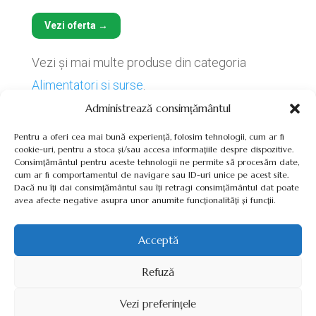
Vezi oferta →
Vezi și mai multe produse din categoria
Alimentatori si surse
.
Administrează consimțământul
Pentru a oferi cea mai bună experiență, folosim tehnologii, cum ar fi
cookie-uri, pentru a stoca și/sau accesa informațiile despre dispozitive.
Consimțământul pentru aceste tehnologii ne permite să procesăm date,
cum ar fi comportamentul de navigare sau ID-uri unice pe acest site.
Termeni, Condiții & Protecția Datelor (GDPR)
Dacă nu îți dai consimțământul sau îți retragi consimțământul dat poate
avea afecte negative asupra unor anumite funcționalități și funcții.
Acceptă
INVERTOARE-PANOURI-FOTOVOLTAICE.RO ©2026 TOATE
Refuză
DREPTURILE REZERVATE
Vezi preferințele
SITE REALIZAT DE
WWW.PROWEB-DESIGN.RO