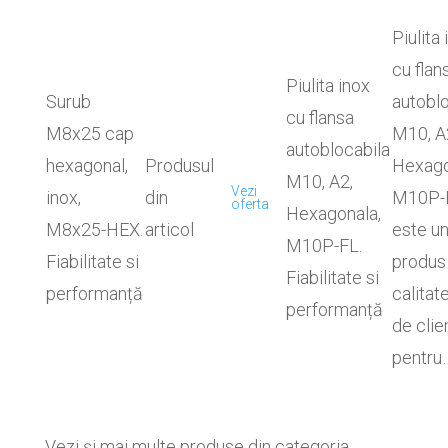
Piulita 
cu flan
Piulita inox
Surub
autoblo
cu flansa
M8x25 cap
M10, A
autoblocabila
hexagonal,
Produsul
Hexago
M10, A2,
Vezi
inox,
din
M10P-
oferta
Hexagonala,
M8x25-HEX.
articol
este u
M10P-FL.
Fiabilitate si
produs
Fiabilitate si
performanță
calitate
performanță
de clie
pentru
Vezi și mai multe produse din categoria