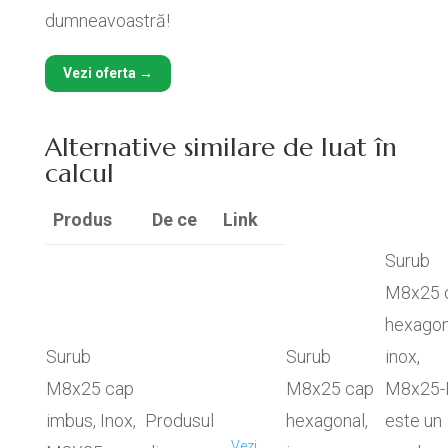
dumneavoastră!
Vezi oferta →
Alternative similare de luat în
calcul
Produs
De ce
Link
Surub
M8x25 
hexagon
Surub
Surub
inox,
M8x25 cap
M8x25 cap
M8x25-
imbus, Inox,
Produsul
hexagonal,
este un
Vezi