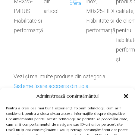
M8X25-
din
inox,
produs 
oferta
IMBUS.
articol
M8x25-HEX.
calitate,
Fiabilitate si
Fiabilitate si
de clien
performanță
performanță
pentru
fiabilitat
perform
și…
Vezi și mai multe produse din categoria
Sisteme fixare acoperis din tigla
.
Administrează consimțământul
Pentru a oferi cea mai bună experiență, folosim tehnologii, cum ar fi
cookie-uri, pentru a stoca și/sau accesa informațiile despre dispozitive.
Consimțământul pentru aceste tehnologii ne permite să procesăm date,
cum ar fi comportamentul de navigare sau ID-uri unice pe acest site.
Termeni, Condiții & Protecția Datelor (GDPR)
Dacă nu îți dai consimțământul sau îți retragi consimțământul dat poate