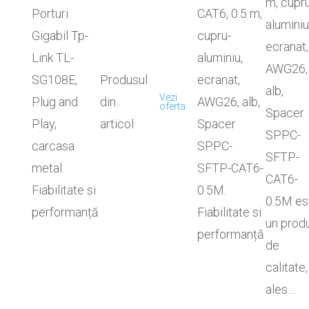
m, cupru
Porturi
CAT6, 0.5 m,
aluminiu
Gigabil Tp-
cupru-
ecranat,
Link TL-
aluminiu,
AWG26,
SG108E,
Produsul
ecranat,
alb,
Vezi
Plug and
din
AWG26, alb,
oferta
Spacer
Play,
articol
Spacer
SPPC-
carcasa
SPPC-
SFTP-
metal.
SFTP-CAT6-
CAT6-
Fiabilitate si
0.5M.
0.5M es
performanță
Fiabilitate si
un prod
performanță
de
calitate,
ales…