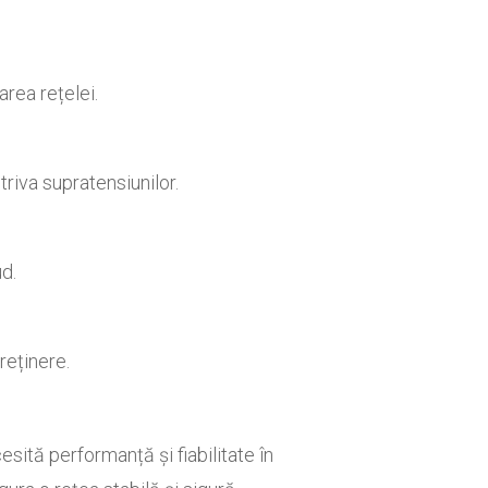
rea rețelei.
riva supratensiunilor.
ud.
reținere.
ită performanță și fiabilitate în