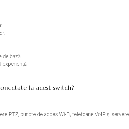
r.
or.
e de bază.
ră experiență.
onectate la acest switch?
ere PTZ, puncte de acces Wi-Fi, telefoane VoIP și servere