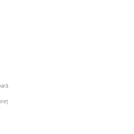
ară.
reț.