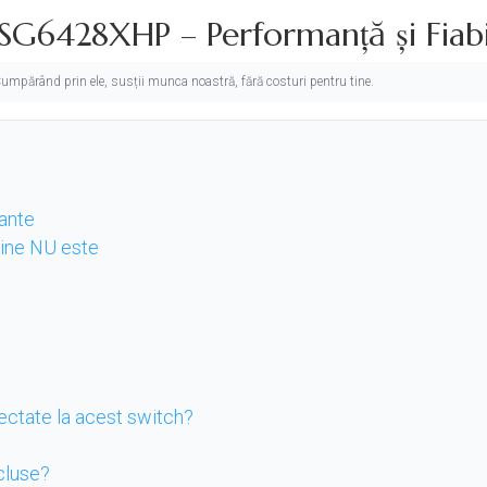
G6428XHP – Performanță și Fiabi
. Cumpărând prin ele, susții munca noastră, fără costuri pentru tine.
tante
 cine NU este
ectate la acest switch?
cluse?