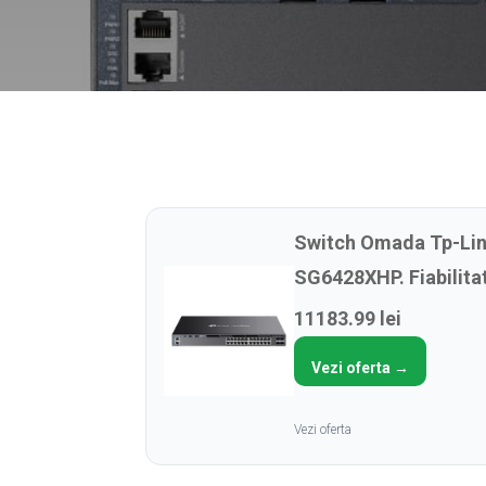
Switch Omada Tp-Link
SG6428XHP. Fiabilita
11183.99 lei
Vezi oferta →
Vezi oferta