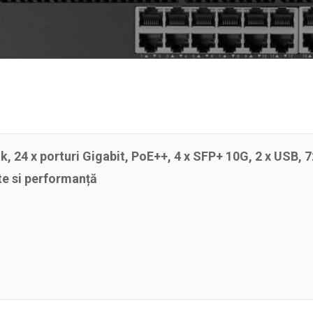
, 24 x porturi Gigabit, PoE++, 4 x SFP+ 10G, 2 x USB,
te si performanță