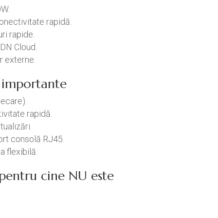
0W.
nectivitate rapidă.
ri rapide.
SDN Cloud.
r externe.
ci importante
iecare).
vitate rapidă.
ualizări.
ort consolă RJ45.
 flexibilă.
/ pentru cine NU este