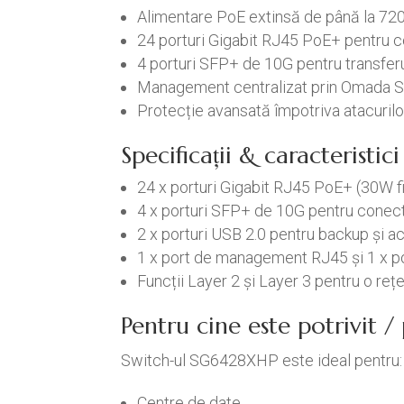
Alimentare PoE extinsă de până la 72
24 porturi Gigabit RJ45 PoE+ pentru co
4 porturi SFP+ de 10G pentru transferu
Management centralizat prin Omada 
Protecție avansată împotriva atacurilo
Specificații & caracteristi
24 x porturi Gigabit RJ45 PoE+ (30W f
4 x porturi SFP+ de 10G pentru conecti
2 x porturi USB 2.0 pentru backup și act
1 x port de management RJ45 și 1 x p
Funcții Layer 2 și Layer 3 pentru o rețea
Pentru cine este potrivit 
Switch-ul SG6428XHP este ideal pentru:
Centre de date.