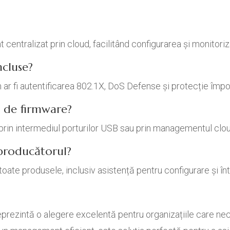
entralizat prin cloud, facilitând configurarea și monitoriza
ncluse?
 ar fi autentificarea 802.1X, DoS Defense și protecție împot
e de firmware?
e prin intermediul porturilor USB sau prin managementul clo
 producătorul?
oate produsele, inclusiv asistență pentru configurare și înt
zintă o alegere excelentă pentru organizațiile care neces