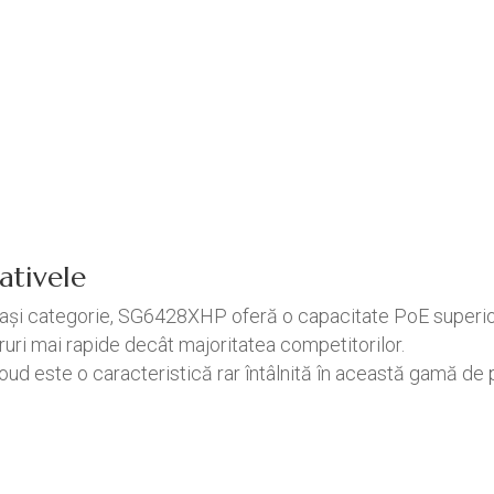
ativele
eeași categorie, SG6428XHP oferă o capacitate PoE superio
uri mai rapide decât majoritatea competitorilor.
d este o caracteristică rar întâlnită în această gamă de p