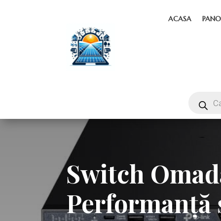
ACASA
PANO
Switch Omad
Performanță ș