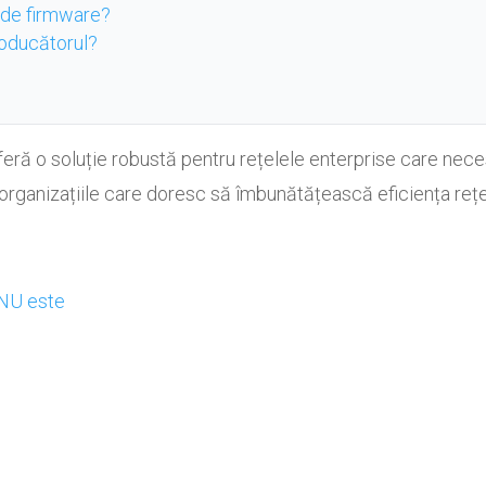
e de firmware?
roducătorul?
 o soluție robustă pentru rețelele enterprise care neces
rganizațiile care doresc să îmbunătățească eficiența rețel
e
 NU este