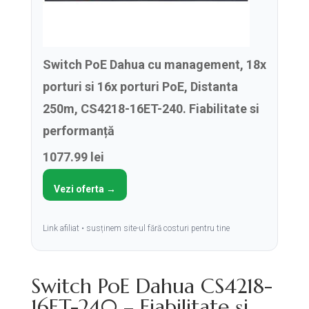
Switch PoE Dahua cu management, 18x
porturi si 16x porturi PoE, Distanta
250m, CS4218-16ET-240. Fiabilitate si
performanță
1077.99 lei
Vezi oferta →
Link afiliat • susținem site-ul fără costuri pentru tine
Switch PoE Dahua CS4218-
16ET-240 – Fiabilitate și