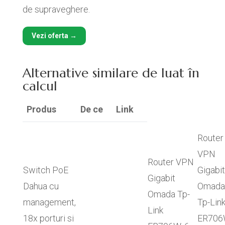
de supraveghere.
Vezi oferta →
Alternative similare de luat în
calcul
Produs
De ce
Link
Router
VPN
Router VPN
Switch PoE
Gigabit
Gigabit
Dahua cu
Omada
Omada Tp-
management,
Tp-Lin
Link
18x porturi si
ER706