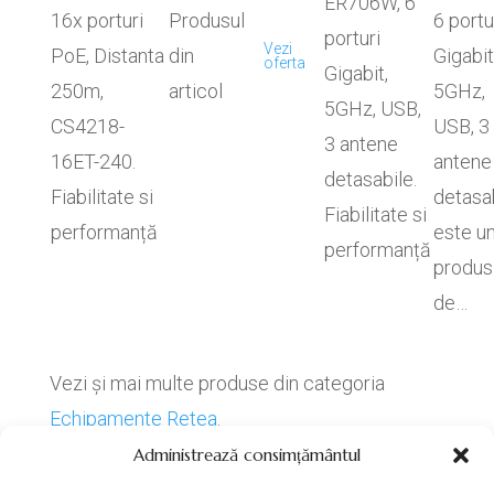
ER706W, 6
16x porturi
Produsul
6 portu
porturi
Vezi
PoE, Distanta
din
Gigabit
oferta
Gigabit,
250m,
articol
5GHz,
5GHz, USB,
CS4218-
USB, 3
3 antene
16ET-240.
antene
detasabile.
Fiabilitate si
detasa
Fiabilitate si
performanță
este u
performanță
produs
de…
Vezi și mai multe produse din categoria
Echipamente Retea
.
Administrează consimțământul