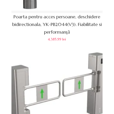
Poarta pentru acces persoane, deschidere
bidirectionala, YK-PB2044(V3). Fiabilitate si
performanță
4,385.99
lei