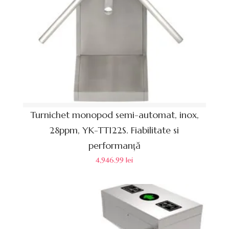
Turnichet monopod semi-automat, inox,
28ppm, YK-TT122S. Fiabilitate si
performanță
4,946.99
lei