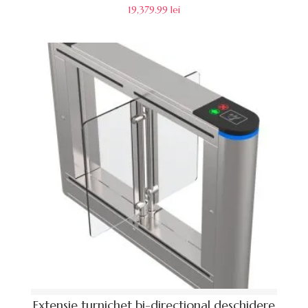
19,379.99
lei
Extensie turnichet bi-directional deschidere