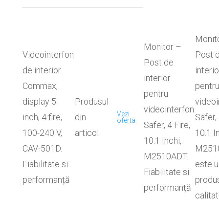
Monit
Monitor –
Videointerfon
Post 
Post de
de interior
interio
interior
Commax,
pentr
pentru
display 5
Produsul
videoi
videointerfon
Vezi
inch, 4 fire,
din
Safer, 
oferta
Safer, 4 Fire,
100-240 V,
articol
10.1 In
10.1 Inchi,
CAV-501D.
M251
M2510ADT.
Fiabilitate si
este u
Fiabilitate si
performanță
produ
performanță
calita