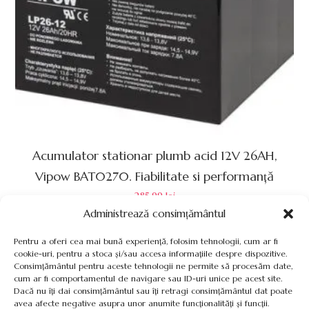
Acumulator stationar plumb acid 12V 26AH,
Vipow BAT0270. Fiabilitate si performanță
285.99
lei
Administrează consimțământul
Pentru a oferi cea mai bună experiență, folosim tehnologii, cum ar fi
cookie-uri, pentru a stoca și/sau accesa informațiile despre dispozitive.
Consimțământul pentru aceste tehnologii ne permite să procesăm date,
cum ar fi comportamentul de navigare sau ID-uri unice pe acest site.
Termeni, Condiții & Protecția Datelor (GDPR)
Dacă nu îți dai consimțământul sau îți retragi consimțământul dat poate
avea afecte negative asupra unor anumite funcționalități și funcții.