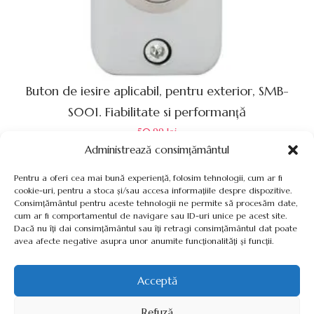
Buton de iesire aplicabil, pentru exterior, SMB-
S001. Fiabilitate si performanță
50.99
lei
Administrează consimțământul
Pentru a oferi cea mai bună experiență, folosim tehnologii, cum ar fi
cookie-uri, pentru a stoca și/sau accesa informațiile despre dispozitive.
Consimțământul pentru aceste tehnologii ne permite să procesăm date,
cum ar fi comportamentul de navigare sau ID-uri unice pe acest site.
Termeni, Condiții & Protecția Datelor (GDPR)
Dacă nu îți dai consimțământul sau îți retragi consimțământul dat poate
avea afecte negative asupra unor anumite funcționalități și funcții.
Acceptă
INVERTOARE-PANOURI-FOTOVOLTAICE.RO ©2026 TOATE
Refuză