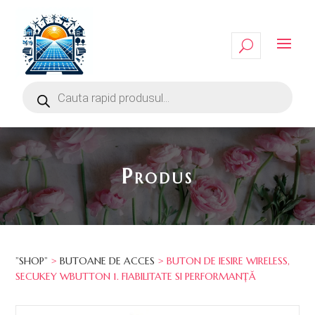
Produs
”SHOP”
>
BUTOANE DE ACCES
> BUTON DE IESIRE WIRELESS,
SECUKEY WBUTTON 1. FIABILITATE SI PERFORMANȚĂ