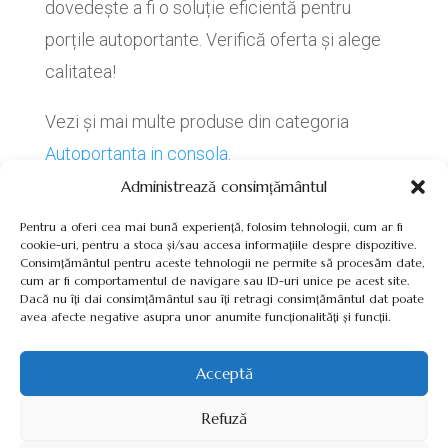
dovedește a fi o soluție eficientă pentru
porțile autoportante. Verifică oferta și alege
calitatea!
Vezi și mai multe produse din categoria
Autoportanta in consola
.
Administrează consimțământul
Pentru a oferi cea mai bună experiență, folosim tehnologii, cum ar fi
cookie-uri, pentru a stoca și/sau accesa informațiile despre dispozitive.
Consimțământul pentru aceste tehnologii ne permite să procesăm date,
cum ar fi comportamentul de navigare sau ID-uri unice pe acest site.
Termeni, Condiții & Protecția Datelor (GDPR)
Dacă nu îți dai consimțământul sau îți retragi consimțământul dat poate
avea afecte negative asupra unor anumite funcționalități și funcții.
Acceptă
INVERTOARE-PANOURI-FOTOVOLTAICE.RO ©2026 TOATE
Refuză
DREPTURILE REZERVATE