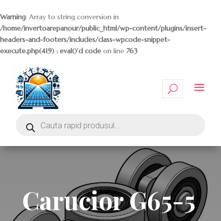
Warning
: Array to string conversion in
/home/invertoarepanour/public_html/wp-content/plugins/insert-
headers-and-footers/includes/class-wpcode-snippet-
execute.php(419) : eval()'d code
on line
763
Carucior G65-5