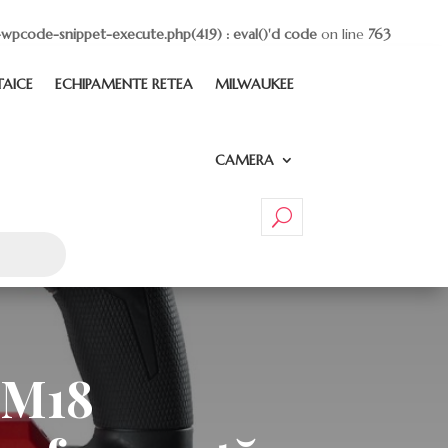
wpcode-snippet-execute.php(419) : eval()'d code
on line
763
TAICE
ECHIPAMENTE RETEA
MILWAUKEE
CAMERA
 M18