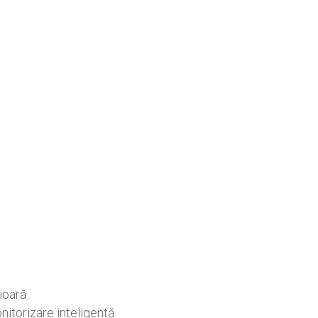
ioară.
itorizare inteligentă.