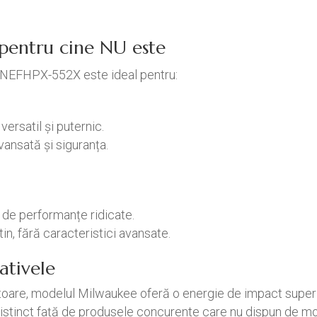
/ pentru cine NU este
NEFHPX-552X este ideal pentru:
versatil și puternic.
ansată și siguranța.
e de performanțe ridicate.
n, fără caracteristici avansate.
ativele
toare, modelul Milwaukee oferă o energie de impact super
stinct față de produsele concurente care nu dispun de mon