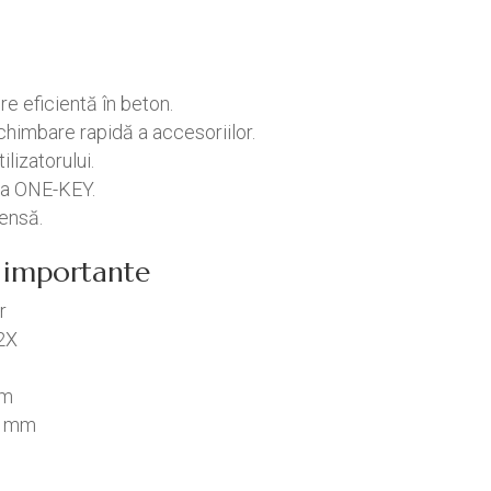
e eficientă în beton.
himbare rapidă a accesoriilor.
lizatorului.
ția ONE-KEY.
tensă.
ci importante
r
2X
mm
30 mm