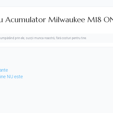
cu Acumulator Milwaukee M18 ON
. Cumpărând prin ele, susții munca noastră, fără costuri pentru tine.
tante
 cine NU este