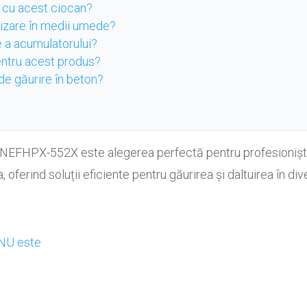
te cu acest ciocan?
ilizare în medii umede?
e a acumulatorului?
entru acest produs?
e găurire în beton?
EFHPX-552X este alegerea perfectă pentru profesioniștii
oferind soluții eficiente pentru găurirea și daltuirea în div
e
 NU este